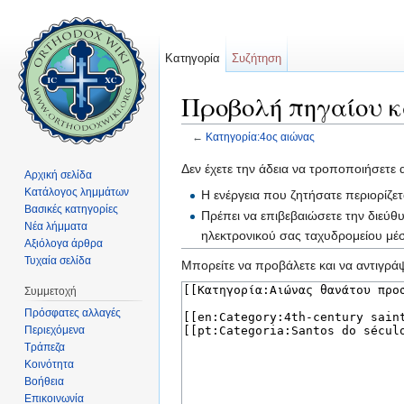
Κατηγορία
Συζήτηση
Προβολή πηγαίου κ
←
Κατηγορία:4ος αιώνας
Μετάβαση σε:
πλοήγηση
,
αναζήτηση
Δεν έχετε την άδεια να τροποποιήσετε 
Αρχική σελίδα
Κατάλογος λημμάτων
Η ενέργεια που ζητήσατε περιορίζε
Βασικές κατηγορίες
Πρέπει να επιβεβαιώσετε την διεύθ
Νέα λήμματα
ηλεκτρονικού σας ταχυδρομείου μ
Αξιόλογα άρθρα
Τυχαία σελίδα
Μπορείτε να προβάλετε και να αντιγράψ
Συμμετοχή
Πρόσφατες αλλαγές
Περιεχόμενα
Τράπεζα
Κοινότητα
Βοήθεια
Επικοινωνία