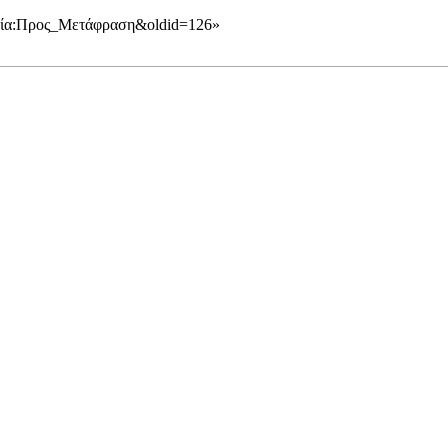
ηγορία:Προς_Μετάφραση&oldid=126
»