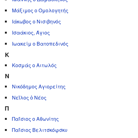
Μάξιμος ο Ομολογητής
Ιάκωβος ο Νισιβηνός
Ισαάκιος, Άγιος
Ιωακείμ ο Βατοπεδινός
Κ
Κοσμάς ο Αιτωλός
Ν
Νικόδημος Αγιορείτης
Νεῖλος ὁ Νέος
Π
Παΐσιος ο Αθωνίτης
Παΐσιος Βελιτσκόφσκυ