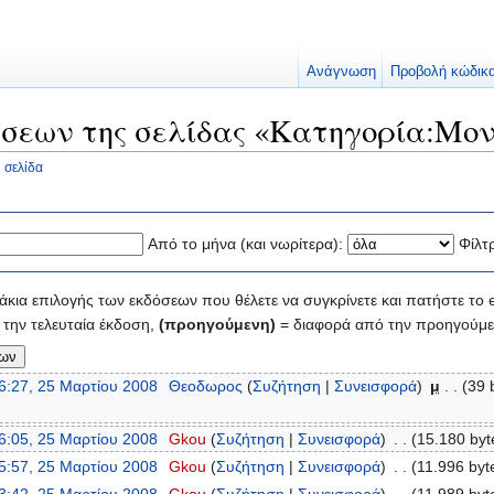
Ανάγνωση
Προβολή κώδικ
σεων της σελίδας «Κατηγορία:Μο
 σελίδα
Από το μήνα (και νωρίτερα):
Φίλτ
κια επιλογής των εκδόσεων που θέλετε να συγκρίνετε και πατήστε το e
την τελευταία έκδοση,
(προηγούμενη)
= διαφορά από την προηγούμε
6:27, 25 Μαρτίου 2008
‎
Θεοδωρος
(
Συζήτηση
|
Συνεισφορά
)
‎
μ
. .
(39 
6:05, 25 Μαρτίου 2008
‎
Gkou
(
Συζήτηση
|
Συνεισφορά
)
‎
. .
(15.180 byt
5:57, 25 Μαρτίου 2008
‎
Gkou
(
Συζήτηση
|
Συνεισφορά
)
‎
. .
(11.996 byt