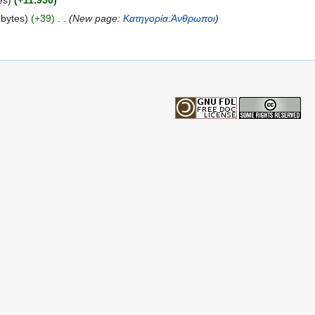
es)
(+11.950)
 bytes)
(+39)
‎
. .
(New page:
Κατηγορία:Άνθρωποι
)