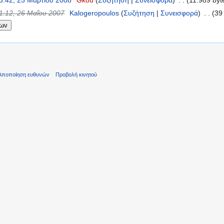
3:42, 25 Μαρτίου 2008
‎
Gkou
(
Συζήτηση
|
Συνεισφορά
)
‎
. .
(11.989 byt
1:12, 26 Μαΐου 2007
‎
Kalogeropoulos
(
Συζήτηση
|
Συνεισφορά
)
‎
. .
(39
Αποποίηση ευθυνών
Προβολή κινητού