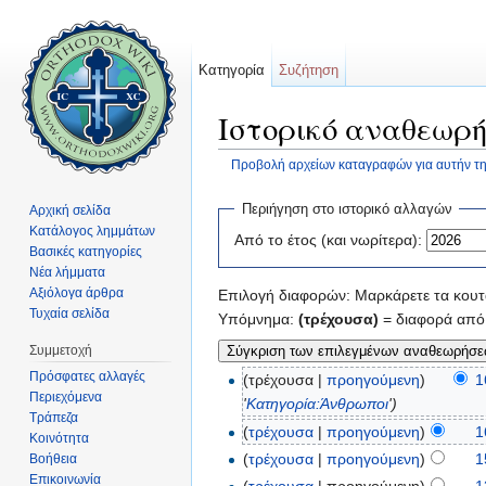
Κατηγορία
Συζήτηση
Ιστορικό αναθεωρή
Προβολή αρχείων καταγραφών για αυτήν τη
Μετάβαση σε:
πλοήγηση
,
αναζήτηση
Περιήγηση στο ιστορικό αλλαγών
Αρχική σελίδα
Κατάλογος λημμάτων
Από το έτος (και νωρίτερα):
Βασικές κατηγορίες
Νέα λήμματα
Αξιόλογα άρθρα
Επιλογή διαφορών: Μαρκάρετε τα κουτά
Τυχαία σελίδα
Υπόμνημα:
(τρέχουσα)
= διαφορά από 
Συμμετοχή
Πρόσφατες αλλαγές
(τρέχουσα |
προηγούμενη
)
1
Περιεχόμενα
'
Κατηγορία:Άνθρωποι
')
Τράπεζα
(
τρέχουσα
|
προηγούμενη
)
1
Κοινότητα
(
τρέχουσα
|
προηγούμενη
)
1
Βοήθεια
Επικοινωνία