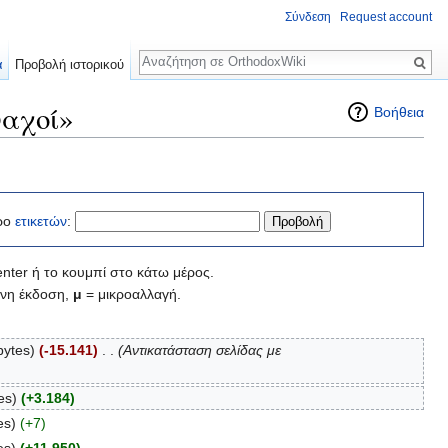
Σύνδεση
Request account
Αναζήτηση
α
Προβολή ιστορικού
ναχοί»
Βοήθεια
ρο
ετικετών
:
nter ή το κουμπί στο κάτω μέρος.
νη έκδοση,
μ
= μικροαλλαγή.
bytes)
(-15.141)
‎
. .
(Αντικατάσταση σελίδας με
es)
(+3.184)
es)
(+7)