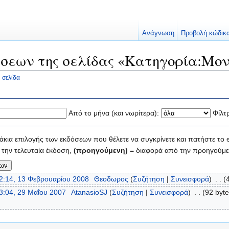
Ανάγνωση
Προβολή κώδικ
σεων της σελίδας «Κατηγορία:Μον
 σελίδα
Από το μήνα (και νωρίτερα):
Φίλτ
κια επιλογής των εκδόσεων που θέλετε να συγκρίνετε και πατήστε το e
την τελευταία έκδοση,
(προηγούμενη)
= διαφορά από την προηγούμε
2:14, 13 Φεβρουαρίου 2008
‎
Θεοδωρος
(
Συζήτηση
|
Συνεισφορά
)
‎
. .
(
3:04, 29 Μαΐου 2007
‎
AtanasioSJ
(
Συζήτηση
|
Συνεισφορά
)
‎
. .
(92 byte