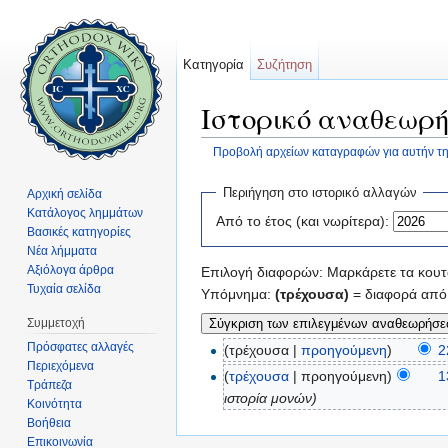
Κατηγορία
Συζήτηση
Ιστορικό αναθεωρή
Προβολή αρχείων καταγραφών για αυτήν τη
Μετάβαση σε:
πλοήγηση
,
αναζήτηση
Περιήγηση στο ιστορικό αλλαγών
Αρχική σελίδα
Κατάλογος λημμάτων
Από το έτος (και νωρίτερα):
Βασικές κατηγορίες
Νέα λήμματα
Αξιόλογα άρθρα
Επιλογή διαφορών: Μαρκάρετε τα κουτά
Τυχαία σελίδα
Υπόμνημα:
(τρέχουσα)
= διαφορά από 
Συμμετοχή
Πρόσφατες αλλαγές
(τρέχουσα |
προηγούμενη
)
2
Περιεχόμενα
(
τρέχουσα
| προηγούμενη)
1
Τράπεζα
ιστορία μονών)
Κοινότητα
Βοήθεια
Επικοινωνία