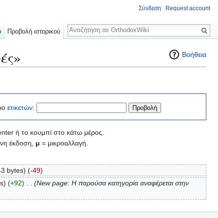
Σύνδεση
Request account
Αναζήτηση
α
Προβολή ιστορικού
ές»
Βοήθεια
ρο
ετικετών
:
nter ή το κουμπί στο κάτω μέρος.
νη έκδοση,
μ
= μικροαλλαγή.
43 bytes)
(-49)
s)
(+92)
‎
. .
(New page: Η παρούσα κατηγορία αναφέρεται στην