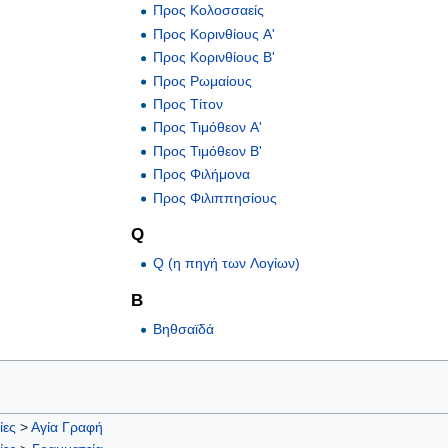
Προς Κολοσσαείς
Προς Κορινθίους Α'
Προς Κορινθίους Β'
Προς Ρωμαίους
Προς Τίτον
Προς Τιμόθεον Α'
Προς Τιμόθεον Β'
Προς Φιλήμονα
Προς Φιλιππησίους
Q
Q (η πηγή των Λογίων)
Β
Βηθσαϊδά
ίες
>
Αγία Γραφή