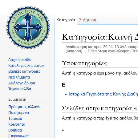
Κατηγορία
Συζήτηση
Κατηγορία:Καινή 
Αναθεώρηση ως προς 20:24, 13 Φεβρουαρ
(διαφορά) ← Παλαιότερη αναθεώρηση | Τελ
Μετάβαση σε:
πλοήγηση
,
αναζήτηση
Αρχική σελίδα
Υποκατηγορίες
Κατάλογος λημμάτων
Βασικές κατηγορίες
Αυτή η κατηγορία έχει μόνο την ακόλο
Νέα λήμματα
Αξιόλογα άρθρα
Ε
Τυχαία σελίδα
Ιστορικά Γεγονότα της Καινής Διαθ
Συμμετοχή
Σελίδες στην κατηγορία 
Πρόσφατες αλλαγές
Περιεχόμενα
Αυτή η κατηγορία περιέχει τις ακόλουθ
Τράπεζα
Κοινότητα
Βοήθεια
*
Επικοινωνία