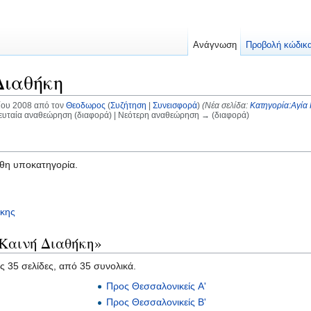
Ανάγνωση
Προβολή κώδικ
Διαθήκη
ίου 2008 από τον
Θεοδωρος
(
Συζήτηση
|
Συνεισφορά
)
(Νέα σελίδα:
Κατηγορία:Αγία
ευταία αναθεώρηση (διαφορά) | Νεότερη αναθεώρηση → (διαφορά)
υθη υποκατηγορία.
ήκης
«Καινή Διαθήκη»
ες 35 σελίδες, από 35 συνολικά.
Προς Θεσσαλονικείς Α'
Προς Θεσσαλονικείς Β'