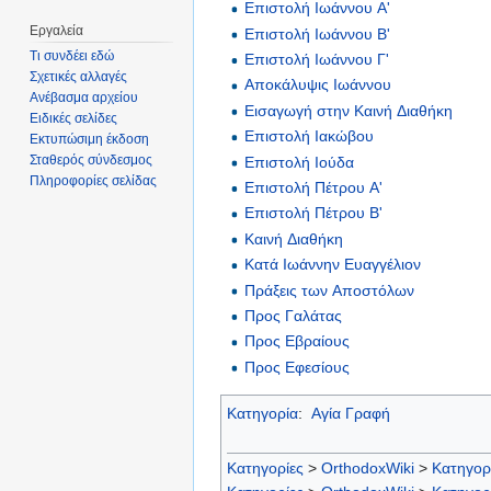
Eπιστολή Ιωάννου Α'
Εργαλεία
Eπιστολή Ιωάννου Β'
Τι συνδέει εδώ
Eπιστολή Ιωάννου Γ'
Σχετικές αλλαγές
Αποκάλυψις Ιωάννου
Ανέβασμα αρχείου
Εισαγωγή στην Καινή Διαθήκη
Ειδικές σελίδες
Επιστολή Ιακώβου
Εκτυπώσιμη έκδοση
Σταθερός σύνδεσμος
Επιστολή Ιούδα
Πληροφορίες σελίδας
Επιστολή Πέτρου Α'
Επιστολή Πέτρου Β'
Καινή Διαθήκη
Κατά Ιωάννην Ευαγγέλιον
Πράξεις των Αποστόλων
Προς Γαλάτας
Προς Εβραίους
Προς Εφεσίους
Κατηγορία
:
Αγία Γραφή
Κατηγορίες
>
OrthodoxWiki
>
Κατηγορ