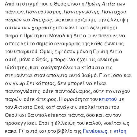
Από τη στιγμή που ο Θεός είναι η
Πρώτη Αιτία
των
πάντων,
Παντοδύναμος
,
Παντογνώστης
,
Πανταχού
παρών
και
Άπειρος
, ως κακό ορίζουμε την έλλειψη
αυτών των χαρακτηριστικών. Γιατί δεν μπορεί
παρά η Πρώτη και Μοναδική Αιτία των πάντων, να
αποτελεί το σημείο αναφοράς της κάθε έννοιας
του υπαρκτού. Όμως εφ' όσον μόνο η Πρώτη Αιτία
αυτή, μόνο ο Θεός, μπορεί να έχει τις ανωτέρω
ιδιότητες, κατ' ανάγκην όλα τα κτίσματα τις
στερούνται στον απόλυτο αυτό βαθμό. Γιατί όσα και
αν γνωρίζει κάποιος, δεν μπορεί να είναι
παντογνώστης, ούτε παντοδύναμος, ούτε πανταχού
παρών, ούτε άπειρος. Η
ομοιότητα
του
κτιστού
με
τον Άκτιστο Θεό, κατ' ανάγκην υπολείπεται του
Θεού και θα υπολείπεται πάντα, όσο και αν τον
προσεγγίσει. Έτσι η έλλειψη του καλού, νοείται ως
κακό. Γι' αυτό και στο βιβλίο της
Γενέσεως
, η
κτίση