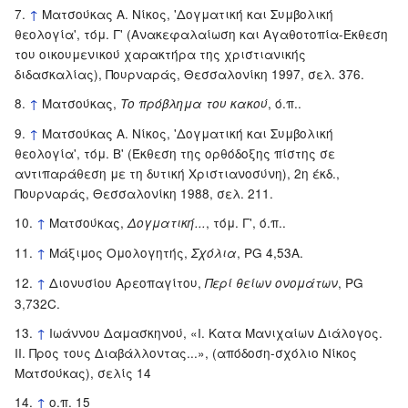
↑
Ματσούκας Α. Νίκος, 'Δογματική και Συμβολική
θεολογία', τόμ. Γ' (Ανακεφαλαίωση και Αγαθοτοπία-Έκθεση
του οικουμενικού χαρακτήρα της χριστιανικής
διδασκαλίας), Πουρναράς, Θεσσαλονίκη 1997, σελ. 376.
↑
Ματσούκας,
, ό.π..
Το πρόβλημα του κακού
↑
Ματσούκας Α. Νίκος, 'Δογματική και Συμβολική
θεολογία', τόμ. Β' (Έκθεση της ορθόδοξης πίστης σε
αντιπαράθεση με τη δυτική Χριστιανοσύνη), 2η έκδ.,
Πουρναράς, Θεσσαλονίκη 1988, σελ. 211.
↑
Ματσούκας,
, τόμ. Γ', ό.π..
Δογματική...
↑
Μάξιμος Ομολογητής,
, PG 4,53A.
Σχόλια
↑
Διονυσίου Αρεοπαγίτου,
, PG
Περί θείων ονομάτων
3,732C.
↑
Ιωάννου Δαμασκηνού, «Ι. Κατα Μανιχαίων Διάλογος.
ΙΙ. Προς τους Διαβάλλοντας...», (απόδοση-σχόλιο Νίκος
Ματσούκας), σελίς 14
↑
ο.π. 15