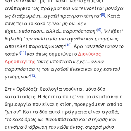
και του κακού"
, με το '"κακό" να παραμένει
ανύπαρκτο
"ως πράγμα"
και να
"εννοείται μονάχα
[8]
ως διαβρωμένη...αγαθή πραγματικότητα"
. Κατά
συνέπεια το κακό
"είναι μη ον...δεν
[9]
έχει...υπόσταση...αλλά...παρυπόσταση"
,
"κλέβει"
δηλαδή
"την υπόσταση του αγαθού και επομένως
[10]
αποτελεί παραμόρφωση"
. Άρα
"ανυπόστατον το
[11]
κακόν"
και όπως σημειώνει ο
Διονύσιος
Αρεοπαγίτης
"ούτε υπόστασιν έχει...αλλά
παρυπόστασιν, του αγαθού ένεκα και ουχ εαυτού
[12]
γινόμενου"
.
Στην Ορθόδοξη θεολογία νοούνται μόνο δύο
καταστάσεις. Η θεότητα που είναι το άκτιστο και η
δημιουργία που είναι η κτίση, προερχόμενη από το
"μη ον"
. Και τα δύο αυτά πράγματα είναι αγαθά,
"το κακό όμως ως παρυπόσταση και στέρηση και
συνάμα διάβρωση του κάθε όντος, αφορά μόνο