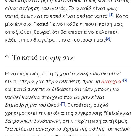
κακό παρά στέρηση του αγαθού, όπως και το σκότος
είναι στέρηση του φωτός. Το αγαθό είναι φως
[4]
νοητό, όπως και το κακό είναι σκότος νοητό"
. Κατά
μία έννοια,
"κακό"
είναι κάθε τι που η κρίση μας
απαξιώνει, θεωρεί ότι θα έπρεπε να εκλείπει,
[5]
κάθε τι που διεγείρει την αποστροφή μας
.
μη ον
Το κακό ως «
»
Είναι γεγονός, ότι η
"η χριστιανική διδασκαλία"
[6]
είναι
"πέρα για πέρα αντίθετη προς τη
διαρχία
"
και κατά συνέπεια διδάσκει ότι
"δεν μπορεί να
νοηθεί κανένα στοιχείο που να μην είναι
[7]
δημιούργημα του Θεού"
. Εντούτοις, συχνά
χρησιμοποιεί την εικόνα της σύγκρουσης
"θεϊκών και
δαιμονικών δυνάμεων"
, στην περίπτωση αυτή όμως
"δανείζεται μονάχα το σχήμα της πάλης του καλού