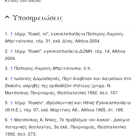
Υποσημειώσεις
↑
λήμμ. "Κακό, το", εγκυκλοπαίδεια
Πάπυρος-Λαρούς-
, τόμ. 31, εκδ. Δίας, Αθήνα 2004.
Μπριτάννικα
↑
λήμμ. "Κακό", εγκυκλοπαίδεια
, τόμ. 14, Αθήνα
ΔΟΜΗ
2004.
↑
, ό.π..
Πάπυρος-Λαρούς-Μπριτάννικα
↑
Ιωάννης Δαμασκηνός,
στο
Περί διαβόλου και δαιμόνων
(μτφρ. Ν.
Έκδοσις ακριβής της ορθοδόξου πίστεως
Ματσούκα), Πουρναράς, Θεσσαλονίκη 1992, σελ. 107.
↑
λήμμ. "Κακόν",
Θρησκευτική και Ηθική Εγκυκλοπαίδεια
(Θ.Η.Ε.), τόμ. 07, εκδ. Μαρτίνος Αθ., Αθήνα 1965, στ. 198.
↑
Ματσούκας Α. Νίκος,
Το πρόβλημα του κακού - Δοκίμιο
, 3η έκδ., Πουρναράς, Θεσσαλονίκη
πατερικής θεολογίας
1992, σελ. 273.