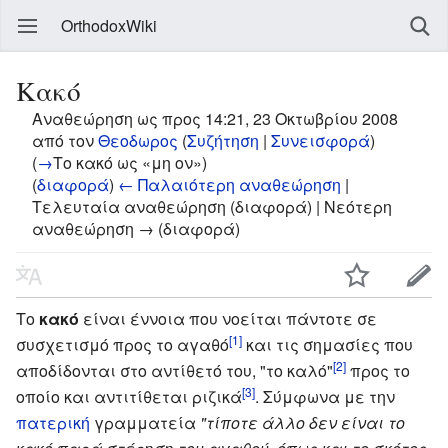
OrthodoxWiki
Κακό
Αναθεώρηση ως προς 14:21, 23 Οκτωβρίου 2008
από τον
Θεοδωρος
(
Συζήτηση
|
Συνεισφορά
)
(
→
Το κακό ως «μη ον»
)
(
διαφορά
)
← Παλαιότερη αναθεώρηση
|
Τελευταία αναθεώρηση (διαφορά) | Νεότερη
αναθεώρηση → (διαφορά)
Το
κακό
είναι έννοια που νοείται πάντοτε σε
[1]
συσχετισμό προς το αγαθό
και τις σημασίες που
[2]
αποδίδονται στο αντίθετό του, "το καλό"
προς το
[3]
οποίο και αντιτίθεται ριζικά
. Σύμφωνα με την
πατερική
γραμματεία
"τίποτε άλλο δεν είναι το