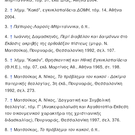
↑
λήμμ. "Κακό", εγκυκλοπαίδεια
, τόμ. 14, Αθήνα
ΔΟΜΗ
2004.
↑
, ό.π..
Πάπυρος-Λαρούς-Μπριτάννικα
↑
Ιωάννης Δαμασκηνός,
στο
Περί διαβόλου και δαιμόνων
(μτφρ. Ν.
Έκδοσις ακριβής της ορθοδόξου πίστεως
Ματσούκα), Πουρναράς, Θεσσαλονίκη 1992, σελ. 107.
↑
λήμμ. "Κακόν",
Θρησκευτική και Ηθική Εγκυκλοπαίδεια
(Θ.Η.Ε.), τόμ. 07, εκδ. Μαρτίνος Αθ., Αθήνα 1965, στ. 198.
↑
Ματσούκας Α. Νίκος,
Το πρόβλημα του κακού - Δοκίμιο
, 3η έκδ., Πουρναράς, Θεσσαλονίκη
πατερικής θεολογίας
1992, σελ. 273.
↑
Ματσούκας Α. Νίκος, 'Δογματική και Συμβολική
θεολογία', τόμ. Γ' (Ανακεφαλαίωση και Αγαθοτοπία-Έκθεση
του οικουμενικού χαρακτήρα της χριστιανικής
διδασκαλίας), Πουρναράς, Θεσσαλονίκη 1997, σελ. 376.
↑
Ματσούκας,
, ό.π..
Το πρόβλημα του κακού