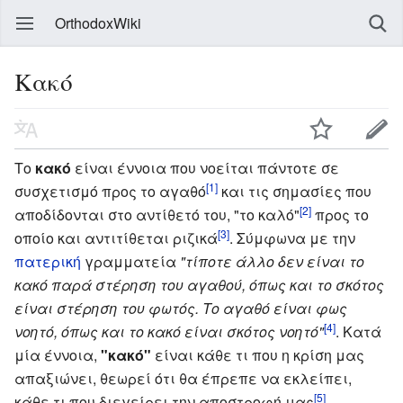
OrthodoxWiki
Κακό
Το
κακό
είναι έννοια που νοείται πάντοτε σε
[1]
συσχετισμό προς το αγαθό
και τις σημασίες που
[2]
αποδίδονται στο αντίθετό του, "το καλό"
προς το
[3]
οποίο και αντιτίθεται ριζικά
. Σύμφωνα με την
πατερική
γραμματεία
"τίποτε άλλο δεν είναι το
κακό παρά στέρηση του αγαθού, όπως και το σκότος
είναι στέρηση του φωτός. Το αγαθό είναι φως
[4]
νοητό, όπως και το κακό είναι σκότος νοητό"
. Κατά
μία έννοια,
"κακό"
είναι κάθε τι που η κρίση μας
απαξιώνει, θεωρεί ότι θα έπρεπε να εκλείπει,
[5]
κάθε τι που διεγείρει την αποστροφή μας
.