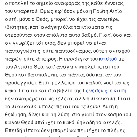
αποτελεί το σημείο αναφοράς της κάθε έννοιας
του υπαρκτού. Όμως εφ' όσον μόνο η Πρώτη Αιτία
αυτή, μόνο ο Θεός, μπορεί να έχει τις ανωτέρω
ιδιότητες, κατ' ανάγκην όλα τα κτίσματα τις
στερούνται στον απόλυτο αυτό βαθμό. Γιατί όσα και
αν γνωρίζει κάποιος, δεν μπορεί να είναι
παντογνώστης, ούτε παντοδύναμος, ούτε πανταχού
παρών, ούτε άπειρος. Η
ομοιότητα
του
κτιστού
με
τον Άκτιστο Θεό, κατ' ανάγκην υπολείπεται του
Θεού και θα υπολείπεται πάντα, όσο και αν τον
προσεγγίσει. Έτσι η έλλειψη του καλού, νοείται ως
κακό. Γι' αυτό και στο βιβλίο της
Γενέσεως
, η
κτίση
δεν αναφέρεται ως
τέλεια
, αλλά
λίαν καλή
. Γιατί
το
λίαν καλό
, υπολείπεται του
τελείου
. Αυτή η
θεώρηση, δίνει και τη λύση, στο γιατί στον κόσμο του
καλού Θεού υπάρχει το κακό, δηλαδή το
ατελές
.
Επειδή τίποτα δεν μπορεί να περιέχει το πλήρες