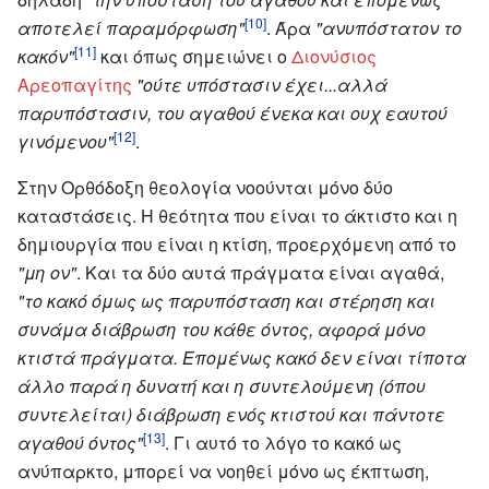
[10]
αποτελεί παραμόρφωση"
. Άρα
"ανυπόστατον το
[11]
κακόν"
και όπως σημειώνει ο
Διονύσιος
Αρεοπαγίτης
"ούτε υπόστασιν έχει...αλλά
παρυπόστασιν, του αγαθού ένεκα και ουχ εαυτού
[12]
γινόμενου"
.
Στην Ορθόδοξη θεολογία νοούνται μόνο δύο
καταστάσεις. Η θεότητα που είναι το άκτιστο και η
δημιουργία που είναι η κτίση, προερχόμενη από το
"μη ον"
. Και τα δύο αυτά πράγματα είναι αγαθά,
"το κακό όμως ως παρυπόσταση και στέρηση και
συνάμα διάβρωση του κάθε όντος, αφορά μόνο
κτιστά πράγματα. Επομένως κακό δεν είναι τίποτα
άλλο παρά η δυνατή και η συντελούμενη (όπου
συντελείται) διάβρωση ενός κτιστού και πάντοτε
[13]
αγαθού όντος"
. Γι αυτό το λόγο το κακό ως
ανύπαρκτο, μπορεί να νοηθεί μόνο ως έκπτωση,