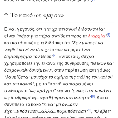
μη ον
Το κακό ως «
»
Είναι γεγονός, ότι η
"η χριστιανική διδασκαλία"
[6]
είναι
"πέρα για πέρα αντίθετη προς τη
διαρχία
"
και κατά συνέπεια διδάσκει ότι
"δεν μπορεί να
νοηθεί κανένα στοιχείο που να μην είναι
[7]
δημιούργημα του Θεού"
. Εντούτοις, συχνά
χρησιμοποιεί την εικόνα της σύγκρουσης
"θεϊκών και
δαιμονικών δυνάμεων"
, στην περίπτωση αυτή όμως
"δανείζεται μονάχα το σχήμα της πάλης του καλού
και του κακού"
, με το '"κακό" να παραμένει
ανύπαρκτο
"ως πράγμα"
και να
"εννοείται μονάχα
[8]
ως διαβρωμένη...αγαθή πραγματικότητα"
. Κατά
συνέπεια το κακό
"είναι μη ον...δεν
[9]
έχει...υπόσταση...αλλά...παρυπόσταση"
,
"κλέβει"
δηλαδή
"την υπόσταση του αγαθού και επομένως