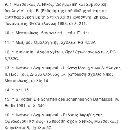
↑
Ματσούκας Α. Νίκος, 'Δογματική και Συμβολική
θεολογία', τόμ. Β' (Έκθεση της ορθόδοξης πίστης σε
αντιπαράθεση με τη δυτική Χριστιανοσύνη), 2η έκδ.,
Πουρναράς, Θεσσαλονίκη 1988, σελ. 211.
↑
Ματσούκας,
, τόμ. Γ', ό.π..
Δογματική...
↑
Μάξιμος Ομολογητής,
, PG 4,53A.
Σχόλια
↑
Διονυσίου Αρεοπαγίτου,
, PG
Περί θείων ονομάτων
3,732C.
↑
Ιωάννου Δαμασκηνού, «Ι. Κατα Μανιχαίων Διάλογος.
ΙΙ. Προς τους Διαβάλλοντας...», (απόδοση-σχόλιο Νίκος
Ματσούκας), σελίς 14
↑
ο.π. 15
↑
B. Kotter, Die Schriften des Johannes von Damascos, IV,
Berlin 1981, σελ. 340
↑
Ιωάννου Δαμασκηνού, «Έκδοσις Ακριβής της
Ορθοδόξου Πίστεως» (απόδοση-σχόλιο Νίκος Ματσούκας),
Κεφάλαιο B, σχόλιο 57.