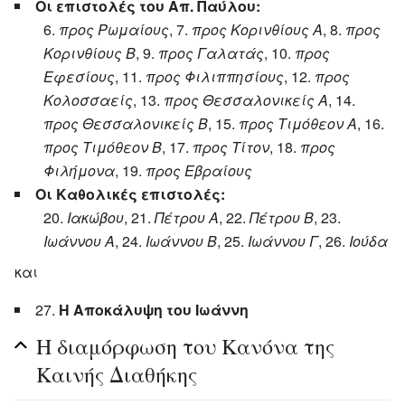
Οι επιστολές του Απ. Παύλου:
6.
προς Ρωμαίους
, 7.
προς Κορινθίους Α
, 8.
προς
Κορινθίους Β
, 9.
προς Γαλατάς
, 10.
προς
Εφεσίους
, 11.
προς Φιλιππησίους
, 12.
προς
Κολοσσαείς
, 13.
προς Θεσσαλονικείς Α
, 14.
προς Θεσσαλονικείς Β
, 15.
προς Τιμόθεον Α
, 16.
προς Τιμόθεον Β
, 17.
προς Τίτον
, 18.
προς
Φιλήμονα
, 19.
προς Εβραίους
Οι Καθολικές επιστολές:
20.
Ιακώβου
, 21.
Πέτρου Α
, 22.
Πέτρου Β
, 23.
Ιωάννου Α
, 24.
Ιωάννου Β
, 25.
Ιωάννου Γ
, 26.
Ιούδα
και
27.
Η Αποκάλυψη του Ιωάννη
Η διαμόρφωση του Κανόνα της
Καινής Διαθήκης