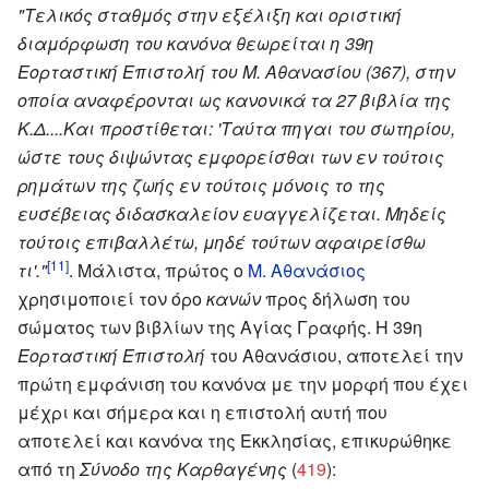
"Τελικός σταθμός στην εξέλιξη και οριστική
διαμόρφωση του κανόνα θεωρείται η 39η
Εορταστική Επιστολή του Μ. Αθανασίου (367), στην
οποία αναφέρονται ως κανονικά τα 27 βιβλία της
Κ.Δ....Και προστίθεται: 'Ταύτα πηγαι του σωτηρίου,
ώστε τους διψώντας εμφορείσθαι των εν τούτοις
ρημάτων της ζωής εν τούτοις μόνοις το της
ευσέβειας διδασκαλείον ευαγγελίζεται. Μηδείς
τούτοις επιβαλλέτω, μηδέ τούτων αφαιρείσθω
[11]
τι'."
. Μάλιστα, πρώτος ο
Μ. Αθανάσιος
χρησιμοποιεί τον όρο
κανών
προς δήλωση του
σώματος των βιβλίων της Αγίας Γραφής. Η 39η
Εορταστική Επιστολή
του Αθανάσιου, αποτελεί την
πρώτη εμφάνιση του κανόνα με την μορφή που έχει
μέχρι και σήμερα και η επιστολή αυτή που
αποτελεί και κανόνα της Εκκλησίας, επικυρώθηκε
από τη
Σύνοδο της Καρθαγένης
(
419
):