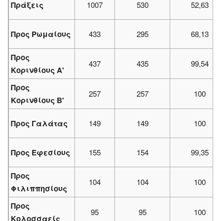
Πράξεις
1007
530
52,63
Προς Ρωμαίους
433
295
68,13
Προς
437
435
99,54
Κορινθίους Α'
Προς
257
257
100
Κορινθίους Β'
Προς Γαλάτας
149
149
100
Προς Εφεσίους
155
154
99,35
Προς
104
104
100
Φιλιππησίους
Προς
95
95
100
Κολοσσαείς