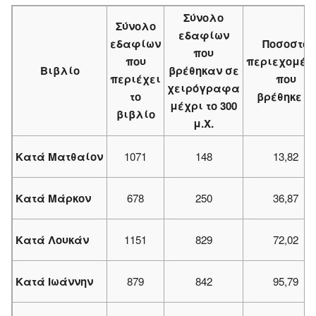
Σύνολο
Σύνολο
εδαφίων
εδαφίων
Ποσοστό
που
που
περιεχομέν
Βιβλίο
βρέθηκαν σε
περιέχει
που
χειρόγραφα
το
βρέθηκε %
μέχρι το 300
βιβλίο
μ.Χ.
Κατά Ματθαίον
1071
148
13,82
Κατά Μάρκον
678
250
36,87
Κατά Λουκάν
1151
829
72,02
Κατά Ιωάννην
879
842
95,79