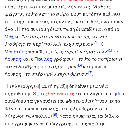
πήρε άρτο και τον μοίρασε λέγοντας:
"Λάβετε,
φάγετε, τούτο εστι το σώμα μου"
, κατόπιν παίρνει
το ποτήρι του οίνου, το ευλογεί και το δίνει να πιουν
όλοι. Η πιο σύντομη διατύπωση διασώζεται από το
Μάρκο
:
"τούτο εστι το αίμα μου το της καινής
[4]
διαθήκης το περί πολλών εκχυνόμενον"
. Ο
[5]
Ματθαίος
προσθέτει:
"εις άφεσιν αμαρτιών"
. Ο
Λουκάς
και ο
Παύλος
γράφουν:
"τούτο το ποτήριον η
[6]
καινή διαθήκη εν τω αίματί μου"
και μόνο ο
[7]
Λουκάς:
"το υπέρ υμών εκχυνόμενον"
.
Η τελετουργική αυτή πράξη δηλώνει μια νέα
περίοδο της
Θείας Οικονομίας
και οι λόγοι του
Ιησού
συνδέουν τα γεγονότα του
Μυστικού Δείπνου
με το
θάνατο του που αποδέχεται ελεύθερα για τη
[8]
λύτρωση των πολλών
. Κατά συνέπεια, τα βιβλία
που γράφηκαν από συγγραφείς της πρώτης