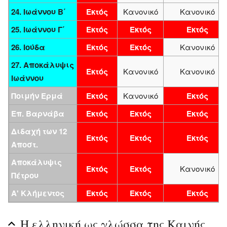
24. Ιωάννου Β΄
Εκτός
Κανονικό
Κανονικό
25. Ιωάννου Γ΄
Εκτός
Εκτός
Εκτός
26. Ιούδα
Εκτός
Εκτός
Κανονικό
27. Αποκάλυψις
Εκτός
Κανονικό
Κανονικό
Ιωάννου
Ποιμήν Ερμά
Εκτός
Κανονικό
Εκτός
Επ. Βαρνάβα
Εκτός
Εκτός
Εκτός
Διδαχή των 12
Εκτός
Εκτός
Εκτός
Αποστ.
Αποκάλυψις
Εκτός
Εκτός
Κανονικό
Πέτρου
Α' Κλήμεντος
Εκτός
Εκτός
Εκτός
Η ελληνική ως γλώσσα της Καινής