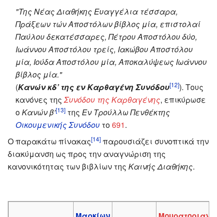
"Της Νέας Διαθήκης Ευαγγέλια τέσσαρα,
Πράξεων τών Αποστόλων βίβλος μία, επιστολαί
Παύλου δεκατέσσαρες, Πέτρου Αποστόλου δύο,
Ιωάννου Αποστόλου τρείς, Ιακώβου Αποστόλου
μία, Ιούδα Αποστόλου μία, Αποκαλύψεως Ιωάννου
βίβλος μία."
[12]
(
Κανών κδ’ της εν Καρθαγένη Συνόδου
). Τους
κανόνες της
Συνόδου της Καρθαγένης
, επικύρωσε
[13]
ο
Κανών β’
της
Εν Τρούλλω Πενθέκτης
Οικουμενικής Συνόδου
το
691
.
[14]
Ο παρακάτω πίνακας
παρουσιάζει συνοπτικά την
διακύμανση ως προς την αναγνώριση της
κανονικότητας των βιβλίων της
Καινής Διαθήκης
.
Μαρκίων
Μουρατοριανό