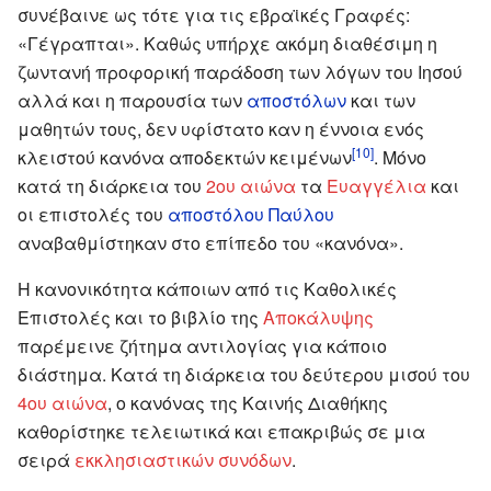
συνέβαινε ως τότε για τις εβραϊκές Γραφές:
«
Γέγραπται
». Καθώς υπήρχε ακόμη διαθέσιμη η
ζωντανή προφορική παράδοση των λόγων του Ιησού
αλλά και η παρουσία των
αποστόλων
και των
μαθητών τους, δεν υφίστατο καν η έννοια ενός
[10]
κλειστού κανόνα αποδεκτών κειμένων
. Μόνο
κατά τη διάρκεια του
2ου αιώνα
τα
Ευαγγέλια
και
οι επιστολές του
αποστόλου Παύλου
αναβαθμίστηκαν στο επίπεδο του «κανόνα».
Η κανονικότητα κάποιων από τις Καθολικές
Επιστολές και το βιβλίο της
Αποκάλυψης
παρέμεινε ζήτημα αντιλογίας για κάποιο
διάστημα. Κατά τη διάρκεια του δεύτερου μισού του
4ου αιώνα
, ο κανόνας της Καινής Διαθήκης
καθορίστηκε τελειωτικά και επακριβώς σε μια
σειρά
εκκλησιαστικών συνόδων
.