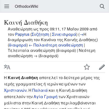
OrthodoxWiki
Καινή Διαθήκη
Αναθεώρηση ως προς 09:11, 17 Μαΐου 2009 από
τον
Papyrus
(
Συζήτηση
|
Συνεισφορά
)
(
→
Η
διαμόρφωση του Κανόνα της Καινής Διαθήκης
)
(
διαφορά
)
← Παλαιότερη αναθεώρηση
|
Τελευταία αναθεώρηση (διαφορά) | Νεότερη
αναθεώρηση → (διαφορά)
Η
Καινή Διαθήκη
αποτελεί το δεύτερο μέρος της
ιερής γραμματείας ή ιερών κειμένων των
Χριστιανών
. Η
Παλαιά
και η Καινή Διαθήκη
αποτελούν την
Αγία Γραφή
των Χριστιανών·
μάλιστα στην Καινή Διαθήκη περιλαμβάνονται