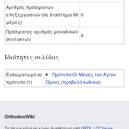
Αριθμός πρόσφατων
επεξεργασιών (σε διάστημα 90
0
μέρες)
Πρόσφατος αριθμός μοναδικών
0
συντακτών
Ιδιότητες σελίδας
Ενσωματωμένο
Πρότυπο:Οι Μονές του Αγίου
πρότυπο (1)
Όρους
(
προβολή κώδικα
)
OrthodoxWiki
Το περιεχόμενο είναι διαθέσιμο υπό
GFDL / CC by-sa