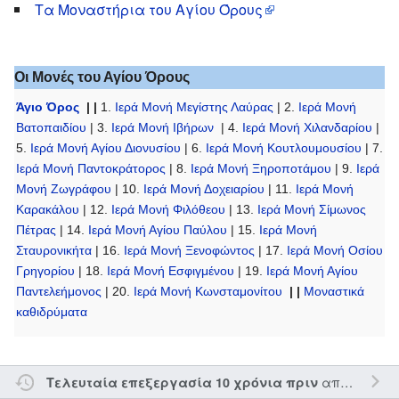
Τα Μοναστήρια του Αγίου Όρους
Οι Μονές του Αγίου Όρους
Άγιο Όρος
| |
1.
Ιερά Μονή Μεγίστης Λαύρας
| 2.
Ιερά Μονή
Βατοπαιδίου
| 3.
Ιερά Μονή Ιβήρων
| 4.
Ιερά Μονή Χιλανδαρίου
|
5.
Ιερά Μονή Αγίου Διονυσίου
| 6.
Ιερά Μονή Κουτλουμουσίου
| 7.
Ιερά Μονή Παντοκράτορος
| 8.
Ιερά Μονή Ξηροποτάμου
| 9.
Ιερά
Μονή Ζωγράφου
| 10.
Ιερά Μονή Δοχειαρίου
| 11.
Ιερά Μονή
Καρακάλου
| 12.
Ιερά Μονή Φιλόθεου
| 13.
Ιερά Μονή Σίμωνος
Πέτρας
| 14.
Ιερά Μονή Αγίου Παύλου
| 15.
Ιερά Μονή
Σταυρονικήτα
| 16.
Ιερά Μονή Ξενοφώντος
| 17.
Ιερά Μονή Οσίου
Γρηγορίου
| 18.
Ιερά Μονή Εσφιγμένου
| 19.
Ιερά Μονή Αγίου
Παντελεήμονος
| 20.
Ιερά Μονή Κωνσταμονίτου
| |
Μοναστικά
καθιδρύματα
από τον την
Τελευταία επεξεργασία 10 χρόνια πριν