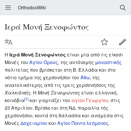
OrthodoxWiki
Ιερά Μονή Ξενοφώντος
Η
Ιερά Μονή Ξενοφώντος
είναι μία από τις είκοσι
Μονές του
Αγίου Όρους
, της αυτόνομης
μοναστικής
πολιτείας που βρίσκεται στη Β. Ελλάδα και στο
νότιο τμήμα της χερσονήσου του
Άθω
, της
ανατολικότερης από τις τρεις χερσονήσους της
Χαλκιδικής
. Η
Μονή Ξενοφώντος
είναι ελληνική,
[1]
κοινόβια
και γιορτάζει του
αγίου Γεωργίου
, στις
23 Απριλίου. Βρίσκεται στη ΝΔ. παραλία τής
χερσονήσου, κοντά στη θάλασσα και ανάμεσα στις
Μονές
Δοχειαρίου
και
Αγίου Παντελεήμονος
.