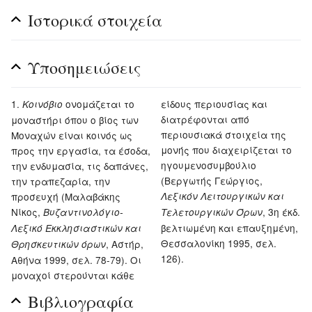
Ιστορικά στοιχεία
Υποσημειώσεις
ονομάζεται το
είδους περιουσίας και
Κοινόβιο
διατρέφονται από
μοναστήρι όπου ο βίος των
περιουσιακά στοιχεία της
Μοναχών είναι κοινός ως
μονής που διαχειρίζεται το
προς την εργασία, τα έσοδα,
ηγουμενοσυμβούλιο
την ενδυμασία, τις δαπάνες,
(Βεργωτής Γεώργιος,
την τραπεζαρία, την
προσευχή (Μαλαβάκης
Λεξικόν Λειτουργικών και
Νίκος,
, 3η έκδ.
Βυζαντινολόγιο-
Τελετουργικών Όρων
βελτιωμένη και επαυξημένη,
Λεξικό Εκκλησιαστικών και
Θεσσαλονίκη 1995, σελ.
, Αστήρ,
Θρησκευτικών όρων
126).
Αθήνα 1999, σελ. 78-79). Οι
μοναχοί στερούνται κάθε
Βιβλιογραφία