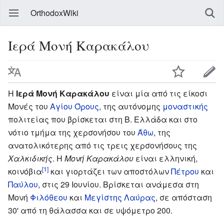
OrthodoxWiki
Ιερά Μονή Καρακάλου
Η
Ιερά Μονή Καρακάλου
είναι μία από τις είκοσι
Μονές του
Αγίου Όρους
, της αυτόνομης
μοναστικής
πολιτείας που βρίσκεται στη Β. Ελλάδα και στο
νότιο τμήμα της χερσονήσου του
Άθω
, της
ανατολικότερης από τις τρεις χερσονήσους της
Χαλκιδικής
. Η
Μονή Καρακάλου
είναι ελληνική,
[1]
κοινόβια
και γιορτάζει των αποστόλων
Πέτρου
και
Παύλου
, στις 29 Ιουνίου. Βρίσκεται ανάμεσα στη
Μονή
Φιλόθεου
και
Μεγίστης Λαύρας
, σε απόσταση
30' από τη θάλασσα και σε υψόμετρο 200.