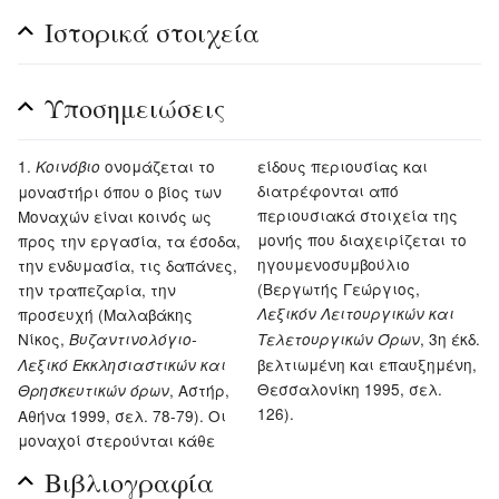
Ιστορικά στοιχεία
Υποσημειώσεις
ονομάζεται το
είδους περιουσίας και
Κοινόβιο
διατρέφονται από
μοναστήρι όπου ο βίος των
περιουσιακά στοιχεία της
Μοναχών είναι κοινός ως
μονής που διαχειρίζεται το
προς την εργασία, τα έσοδα,
ηγουμενοσυμβούλιο
την ενδυμασία, τις δαπάνες,
(Βεργωτής Γεώργιος,
την τραπεζαρία, την
προσευχή (Μαλαβάκης
Λεξικόν Λειτουργικών και
Νίκος,
, 3η έκδ.
Βυζαντινολόγιο-
Τελετουργικών Όρων
βελτιωμένη και επαυξημένη,
Λεξικό Εκκλησιαστικών και
Θεσσαλονίκη 1995, σελ.
, Αστήρ,
Θρησκευτικών όρων
126).
Αθήνα 1999, σελ. 78-79). Οι
μοναχοί στερούνται κάθε
Βιβλιογραφία