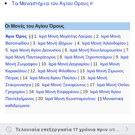
Τα Μοναστήρια του Αγίου Όρους
Οι Μονές του Αγίου Όρους
Άγιο Όρος
| |
1.
Ιερά Μονή Μεγίστης Λαύρας
| 2.
Ιερά Μονή
Βατοπαιδίου
| 3.
Ιερά Μονή Ιβήρων
| 4.
Ιερά Μονή Χιλανδαρίου
|
5.
Ιερά Μονή Αγίου Διονυσίου
| 6.
Ιερά Μονή Κουτλουμουσίου
| 7.
Ιερά Μονή Παντοκράτορος
| 8.
Ιερά Μονή Ξηροποτάμου
| 9.
Ιερά
Μονή Ζωγράφου
| 10.
Ιερά Μονή Δοχειαρίου
| 11.
Ιερά Μονή
Καρακάλου
| 12.
Ιερά Μονή Φιλόθεου
| 13.
Ιερά Μονή Σίμωνος
Πέτρας
| 14.
Ιερά Μονή Αγίου Παύλου
| 15.
Ιερά Μονή
Σταυρονικήτα
| 16.
Ιερά Μονή Ξενοφώντος
| 17.
Ιερά Μονή Οσίου
Γρηγορίου
| 18.
Ιερά Μονή Εσφιγμένου
| 19.
Ιερά Μονή Αγίου
Παντελεήμονος
| 20.
Ιερά Μονή Κωνσταμονίτου
| |
Μοναστικά
καθιδρύματα
από τον την
Τελευταία επεξεργασία 17 χρόνια πριν