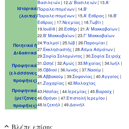
Βασιλειών
| 12.
Δ' Βασιλειών
| 13.
Α'
Ιστορικά
Παραλειπομένων
| 14.
Β'
Παραλειπομένων
| 15.
Α' Έσδρας
| 16.
Β'
(λοιπά)
Έσδρας
| 17.
Νεεμίας
| 18.
Τωβίτ
|
19.
Ιουδίθ
| 20.
Εσθήρ
| 21.
Α' Μακκαβαίων
|
22.
Β' Μακκαβαίων
| 23.
Γ' Μακκαβαίων
24.
Ψαλμοί
| 25.
Ιώβ
| 26.
Παροιμίαι
|
Ποιητικά ή
27.
Εκκλησιαστής
| 28.
Άσμα Ασμάτων
|
Διδακτικά
29.
Σοφία Σολομώντος
| 30.
Σοφία Σειράχ
31.
Ωσηέ
| 32.
Αμώς
| 33.
Μιχαίας
| 34.
Ιωήλ
|
Προφητικά
35.
Οβδιού
| 36.
Ιωνάς
| 37.
Ναούμ
|
(ελάσσονες
38.
Αββακούμ
| 39.
Σοφονίας
| 40.
Αγγαίος
|
προφήτες)
41.
Ζαχαρίας
| 42.
Μαλαχίας
Προφητικά
43.
Ησαΐας
| 44.
Ιερεμίας
| 45.
Βαρούχ
|
(μείζονες
46.
Θρήνοι
| 47.
Επιστολή Ιερεμίου
|
48.
Ιεζεκιήλ
| 49.
Δανιήλ
προφήτες)
Βλέπε επίσης