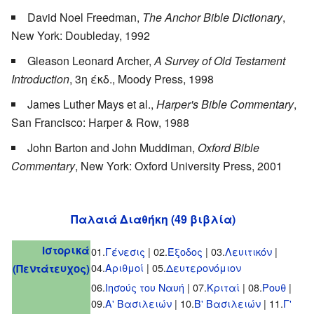
David Noel Freedman,
The Anchor Bible Dictionary
,
New York: Doubleday, 1992
Gleason Leonard Archer,
A Survey of Old Testament
Introduction
, 3η έκδ., Moody Press, 1998
James Luther Mays et al.,
Harper's Bible Commentary
,
San Francisco: Harper & Row, 1988
John Barton and John Muddiman,
Oxford Bible
Commentary
, New York: Oxford University Press, 2001
Παλαιά Διαθήκη (49 βιβλία)
Ιστορικά
01.
Γένεσις
| 02.
Έξοδος
| 03.
Λευιτικόν
|
04.
Αριθμοί
| 05.
Δευτερονόμιον
(Πεντάτευχος)
06.
Ιησούς του Ναυή
| 07.
Κριταί
| 08.
Ρουθ
|
09.
Α' Βασιλειών
| 10.
Β' Βασιλειών
| 11.
Γ'