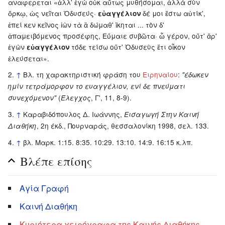
αναφερεται «
ἀλλ' ἐγὼ οὐκ αὔτως μυθήσομαι, ἀλλὰ σὺν
ὅρκῳ, ὡς νεῖται Ὀδυσεύς·
δέ μοι ἔστω αὐτίκ',
εὐαγγέλιον
ἐπεί κεν κεῖνος ἰὼν τὰ ἃ δώμαθ' ἵκηται ... τὸν δ'
ἀπαμειβόμενος προσέφης, Εὔμαιε συβῶτα· ὦ γέρον, οὔτ' ἄρ'
ἐγὼν
τόδε τείσω οὔτ' Ὀδυσεὺς ἔτι οἶκον
εὐαγγέλιον
ἐλεύσεται
».
↑
Βλ. τη χαρακτηριστική φράση του
Ειρηναίου
:
"έδωκεν
ημίν τετράμορφον το ευαγγέλιον, ενί δε πνεύματι
(
, Γ', 11, 8-9).
συνεχόμενον"
Έλεγχος
↑
Καραβιδόπουλος Δ. Ιωάννης,
Εισαγωγή Στην Καινή
, 2η έκδ., Πουρναράς, θεσσαλονίκη 1998, σελ. 133.
Διαθήκη
↑
βλ. Μαρκ. 1:15. 8:35. 10:29. 13:10. 14:9. 16:15 κ.λπ.
Βλέπε επίσης
Αγία Γραφή
Καινή Διαθήκη
Κυριότερα χειρόγραφα της Καινής Διαθήκης