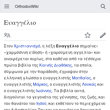
OrthodoxWiki
Ευαγγέλιο
Στον
Χριστιανισμό
, η λέξη
Ευαγγέλιο
σημαίνει
«χαρμόσυνη είδηση» ή «χαρούμενη αγγελία» και
αναφέρεται κυρίως, στο καθένα από τα τέσσερα
πρώτα βιβλία της
Καινής Διαθήκης
, τα οποία,
σύμφωνα με την παράδοση, έγραψαν στην
ελληνική γλώσσα ο ευαγγελιστής
Ματθαίος
, ο
ευαγγελιστής
Μάρκος
, ο ευαγγελιστής
Λουκάς
και
ο ευαγγελιστής
Ιωάννης
. Τα βιβλία αυτά,
διηγούνται τα γεγονότα της γέννησης, της ζωής, και
του θανάτου του
Ιησού
, και εκθέτουν το περιεχόμενο
της διδασκαλίας Του και τα κυριότερα δογματικά