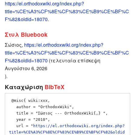
https://el.orthodoxwiki.org/index.php?
title=%CE%A3%CF%8E%CF%83%CE%B9%CE%BF%C
F%82&oldid=18070
.
Στυλ Bluebook
Σώσιος,
https://el.orthodoxwiki.org/index.php?
title=%CE%A3%CF%8E%CF%83%CE%B9%CE%BF%C
F%82&oldid=18070
(τελευταία επίσκεψη
Αυγούστου 6, 2026
).
Καταχώριση
BibTeX
 @misc{ wiki:xxx,

   author = "OrthodoxWiki",

   title = "Σώσιος --- OrthodoxWiki{,} ",

   year = "2010",

   url = "
https://el.orthodoxwiki.org/index.php?
title=%CE%A3%CF%8E%CF%83%CE%B9%CE%BF%CF%82&oldid