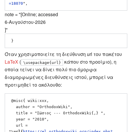
=18070
note = "[Online; accessed
6-Αυγούστου-2026
]"
Όταν χρησιμοποιείτε τη διεύθυνση url του πακέτου
LaTeX
(
κάπου στο προοίμιο), η
\usepackage{url}
οποία τείνει να δίνει πολύ πιο όμορφα
διαμορφωμένες διευθύνσεις ιστού, μπορεί να
προτιμηθεί το ακόλουθο:
 @misc{ wiki:xxx,

   author = "OrthodoxWiki",

   title = "Σώσιος --- OrthodoxWiki{,} ",

   year = "2010",

   url = 
"
\url{
https://el.orthodoxwiki.org/index.php?