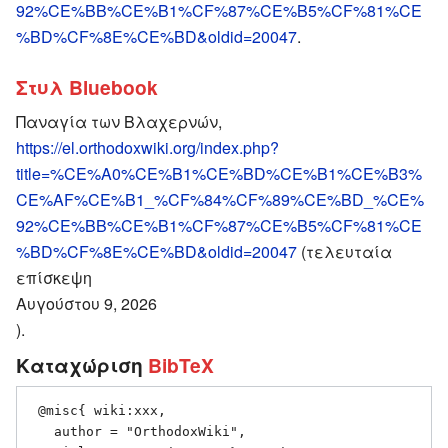
92%CE%BB%CE%B1%CF%87%CE%B5%CF%81%CE
%BD%CF%8E%CE%BD&oldid=20047
.
Στυλ Bluebook
Παναγία των Βλαχερνών,
https://el.orthodoxwiki.org/index.php?
title=%CE%A0%CE%B1%CE%BD%CE%B1%CE%B3%
CE%AF%CE%B1_%CF%84%CF%89%CE%BD_%CE%
92%CE%BB%CE%B1%CF%87%CE%B5%CF%81%CE
%BD%CF%8E%CE%BD&oldid=20047
(τελευταία
επίσκεψη
Αυγούστου 9, 2026
).
Καταχώριση
BibTeX
 @misc{ wiki:xxx,

   author = "OrthodoxWiki",
