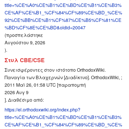
title=%CE%A0%CE%B1%CE%BD%CE%B1%CE%B3%
CE%AF%CE%B1_%CF%84%CF%89%CE%BD_%CE%
92%CE%BB%CE%B1%CF%87%CE%B5%CF%81%CE
%BD%CF%8E%CE%BD&oldid=20047
(προσπελάστηκε
Αυγούστου 9, 2026
).
Στυλ CBE/CSE
Συνεισφέροντες στον ιστότοπο OrthodoxWiki.
Παναγία των Βλαχερνών [Διαδίκτυο]. OrthodoxWiki, ;
2011 Μαϊ 26, 01:58 UTC [παραπομπή
2026 Αυγ 9
]. Διαθέσιμο από:
https://el.orthodoxwiki.org/index.php?
title=%CE%A0%CE%B1%CE%BD%CE%B1%CE%B3%
CE%AF%CE%B1_%CF%84%CF%89%CE%BD_%CE%