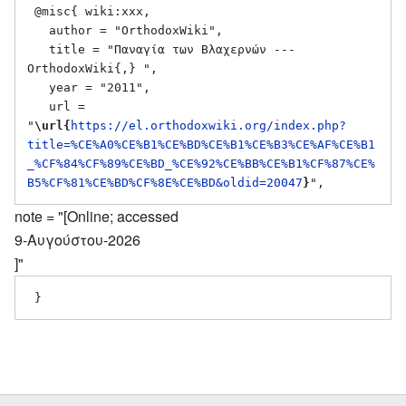
 @misc{ wiki:xxx,

   author = "OrthodoxWiki",

   title = "Παναγία των Βλαχερνών --- 
OrthodoxWiki{,} ",

   year = "2011",

   url = 
"
\url{
https://el.orthodoxwiki.org/index.php?
title=%CE%A0%CE%B1%CE%BD%CE%B1%CE%B3%CE%AF%CE%B1
_%CF%84%CF%89%CE%BD_%CE%92%CE%BB%CE%B1%CF%87%CE%
B5%CF%81%CE%BD%CF%8E%CE%BD&oldid=20047
}
note = "[Online; accessed
9-Αυγούστου-2026
]"