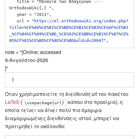
   title = "Παναγία των Βλαχερνών --- 
OrthodoxWiki{,} ",

   year = "2011",

   url = "
https://el.orthodoxwiki.org/index.php?
title=%CE%A0%CE%B1%CE%BD%CE%B1%CE%B3%CE%AF%CE%B1
_%CF%84%CF%89%CE%BD_%CE%92%CE%BB%CE%B1%CF%87%CE%
B5%CF%81%CE%BD%CF%8E%CE%BD&oldid=20047
note = "[Online; accessed
9-Αυγούστου-2026
]"
Όταν χρησιμοποιείτε τη διεύθυνση url του πακέτου
LaTeX
(
κάπου στο προοίμιο), η
\usepackage{url}
οποία τείνει να δίνει πολύ πιο όμορφα
διαμορφωμένες διευθύνσεις ιστού, μπορεί να
προτιμηθεί το ακόλουθο: