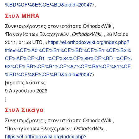
%BD%CF%8E%CE%BD&oldid=20047
>.
Στυλ MHRA
Συνεισφέροντες στον ιστότοπο OrthodoxWiki,
'Παναγία των Βλαχερνών',
OrthodoxWiki, ,
26 Μαΐου
2011, 01:58 UTC, <
https://el.orthodoxwiki.org/index.php?
title=%CE%A0%CE%B1%CE%BD%CE%B1%CE%B3%
CE%AF%CE%B1_%CF%84%CF%89%CE%BD_%CE%
92%CE%BB%CE%B1%CF%87%CE%B5%CF%81%CE
%BD%CF%8E%CE%BD&oldid=20047
>
[προσπελάστηκε
9 Αυγούστου 2026
]
Στυλ Σικάγο
Συνεισφέροντες στον ιστότοπο OrthodoxWiki,
"Παναγία των Βλαχερνών,"
OrthodoxWiki, ,
https://el.orthodoxwiki.org/index.php?