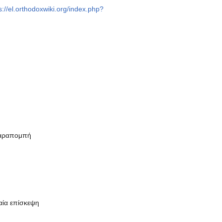
s://el.orthodoxwiki.org/index.php?
[παραπομπή
αία επίσκεψη