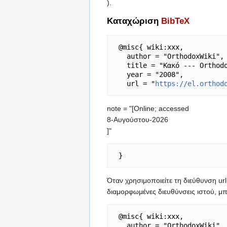
).
Καταχώριση
BibTeX
 @misc{ wiki:xxx,

   author = "OrthodoxWiki",

   title = "Κακό --- OrthodoxWiki{,} ",

   year = "2008",

   url = "
https://el.orthod
note = "[Online; accessed
8-Αυγούστου-2026
]"
Όταν χρησιμοποιείτε τη διεύθυνση ur
διαμορφωμένες διευθύνσεις ιστού, μπ
 @misc{ wiki:xxx,

   author = "OrthodoxWiki",
