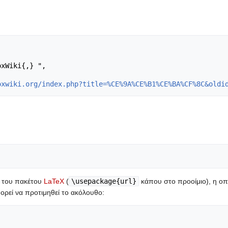
oxwiki.org/index.php?title=%CE%9A%CE%B1%CE%BA%CF%8C&oldi
l του πακέτου
LaTeX
(
\usepackage{url}
κάπου στο προοίμιο), η οπο
ορεί να προτιμηθεί το ακόλουθο: