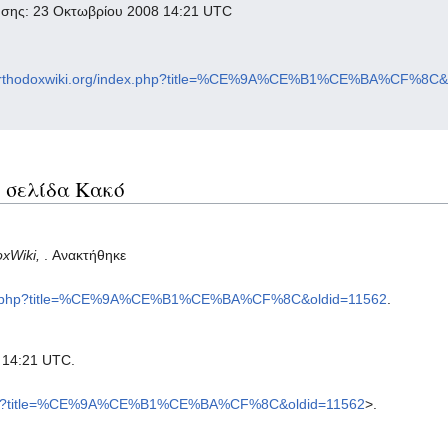
ησης: 23 Οκτωβρίου 2008 14:21 UTC
l.orthodoxwiki.org/index.php?title=%CE%9A%CE%B1%CE%BA%CF%8C&
 σελίδα Κακό
oxWiki,
. Ανακτήθηκε
/index.php?title=%CE%9A%CE%B1%CE%BA%CF%8C&oldid=11562
.
, 14:21 UTC.
dex.php?title=%CE%9A%CE%B1%CE%BA%CF%8C&oldid=11562
>.