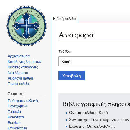
Ειδική σελίδα
Αναφορά
Μετάβαση σε:
πλοήγηση
,
αναζήτηση
Σελίδα:
Αρχική σελίδα
Κατάλογος λημμάτων
Βασικές κατηγορίες
Νέα λήμματα
Υποβολή
Αξιόλογα άρθρα
Τυχαία σελίδα
Συμμετοχή
Πρόσφατες αλλαγές
Βιβλιογραφικές πληροφο
Περιεχόμενα
Τράπεζα
Όνομα σελίδας: Κακό
Κοινότητα
Συντάκτης: Συνεισφέροντες στον
Βοήθεια
Εκδότης:
OrthodoxWiki,
.
Επικοινωνία