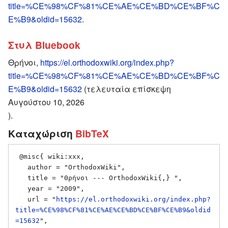
title=%CE%98%CF%81%CE%AE%CE%BD%CE%BF%C
E%B9&oldid=15632
.
Στυλ Bluebook
Θρήνοι,
https://el.orthodoxwiki.org/index.php?
title=%CE%98%CF%81%CE%AE%CE%BD%CE%BF%C
E%B9&oldid=15632
(τελευταία επίσκεψη
Αυγούστου 10, 2026
).
Καταχώριση
BibTeX
 @misc{ wiki:xxx,

   author = "OrthodoxWiki",

   title = "Θρήνοι --- OrthodoxWiki{,} ",

   year = "2009",

   url = "
https://el.orthodoxwiki.org/index.php?
title=%CE%98%CF%81%CE%AE%CE%BD%CE%BF%CE%B9&oldid
=15632