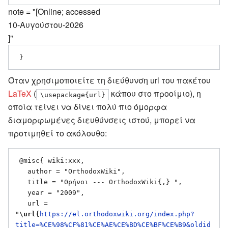
note = "[Online; accessed
10-Αυγούστου-2026
]"
Όταν χρησιμοποιείτε τη διεύθυνση url του πακέτου
LaTeX
(
κάπου στο προοίμιο), η
\usepackage{url}
οποία τείνει να δίνει πολύ πιο όμορφα
διαμορφωμένες διευθύνσεις ιστού, μπορεί να
προτιμηθεί το ακόλουθο:
 @misc{ wiki:xxx,

   author = "OrthodoxWiki",

   title = "Θρήνοι --- OrthodoxWiki{,} ",

   year = "2009",

   url = 
"
\url{
https://el.orthodoxwiki.org/index.php?
title=%CE%98%CF%81%CE%AE%CE%BD%CE%BF%CE%B9&oldid