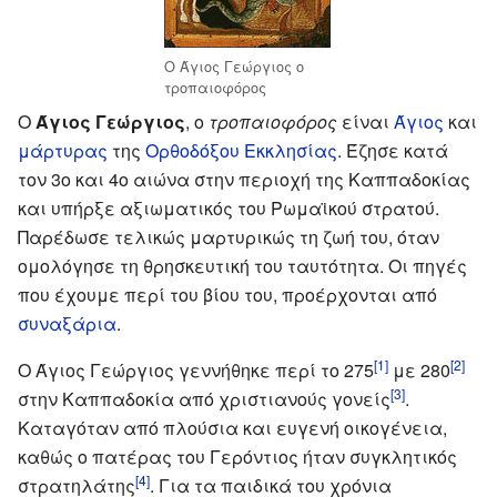
Ο Άγιος Γεώργιος ο
τροπαιοφόρος
Ο
Άγιος Γεώργιος
, ο
τροπαιοφόρος
είναι
Άγιος
και
μάρτυρας
της
Ορθοδόξου Εκκλησίας
. Έζησε κατά
τον 3ο και 4ο αιώνα στην περιοχή της Καππαδοκίας
και υπήρξε αξιωματικός του Ρωμαϊκού στρατού.
Παρέδωσε τελικώς μαρτυρικώς τη ζωή του, όταν
ομολόγησε τη θρησκευτική του ταυτότητα. Οι πηγές
που έχουμε περί του βίου του, προέρχονται από
συναξάρια
.
[1]
[2]
Ο Άγιος Γεώργιος γεννήθηκε περί το 275
με 280
[3]
στην Καππαδοκία από χριστιανούς γονείς
.
Καταγόταν από πλούσια και ευγενή οικογένεια,
καθώς ο πατέρας του Γερόντιος ήταν συγκλητικός
[4]
στρατηλάτης
. Για τα παιδικά του χρόνια