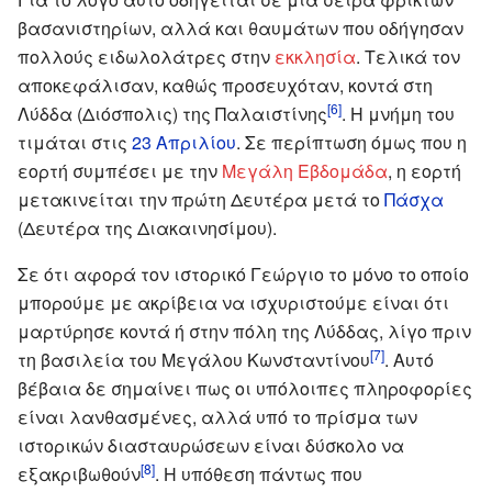
βασανιστηρίων, αλλά και θαυμάτων που οδήγησαν
πολλούς ειδωλολάτρες στην
εκκλησία
. Τελικά τον
αποκεφάλισαν, καθώς προσευχόταν, κοντά στη
[6]
Λύδδα (Διόσπολις) της Παλαιστίνης
. Η μνήμη του
τιμάται στις
23 Απριλίου
. Σε περίπτωση όμως που η
εορτή συμπέσει με την
Μεγάλη Εβδομάδα
, η εορτή
μετακινείται την πρώτη Δευτέρα μετά το
Πάσχα
(Δευτέρα της Διακαινησίμου).
Σε ότι αφορά τον ιστορικό Γεώργιο το μόνο το οποίο
μπορούμε με ακρίβεια να ισχυριστούμε είναι ότι
μαρτύρησε κοντά ή στην πόλη της Λύδδας, λίγο πριν
[7]
τη βασιλεία του Μεγάλου Κωνσταντίνου
. Αυτό
βέβαια δε σημαίνει πως οι υπόλοιπες πληροφορίες
είναι λανθασμένες, αλλά υπό το πρίσμα των
ιστορικών διασταυρώσεων είναι δύσκολο να
[8]
εξακριβωθούν
. Η υπόθεση πάντως που