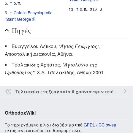
↑
ο.π.
↑
ο.π., σελ. 3
↑
Catolic Encyclopedia
"Saint George
Πηγές
Ευαγγέλου Λέκκου,
"Άγιος Γεώργιος"
,
Αποστολική Διακονία, Αθήνα.
Τσολακίδης Χρήστος,
"Αγιολόγιο της
Ορθοδοξίας"
, Χ.Δ. Τσολακίδης, Αθήνα 2001.
από τον την
E
Τελευταία επεξεργασία 6 χρόνια πριν
OrthodoxWiki
Το περιεχόμενο είναι διαθέσιμο υπό
GFDL / CC by-sa
εκτός αν αναφέρεται διαφορετικά.