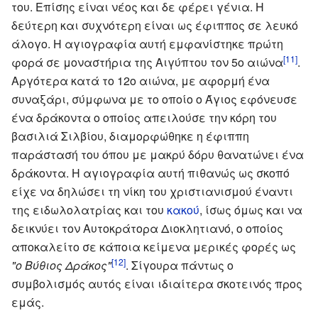
του. Επίσης είναι νέος και δε φέρει γένια. Η
δεύτερη και συχνότερη είναι ως έφιππος σε λευκό
άλογο. Η αγιογραφία αυτή εμφανίστηκε πρώτη
[11]
φορά σε μοναστήρια της Αιγύπτου τον 5ο αιώνα
.
Αργότερα κατά το 12ο αιώνα, με αφορμή ένα
συναξάρι, σύμφωνα με το οποίο ο Άγιος εφόνευσε
ένα δράκοντα ο οποίος απειλούσε την κόρη του
βασιλιά Σιλβίου, διαμορφώθηκε η έφιππη
παράστασή του όπου με μακρύ δόρυ θανατώνει ένα
δράκοντα. Η αγιογραφία αυτή πιθανώς ως σκοπό
είχε να δηλώσει τη νίκη του χριστιανισμού έναντι
της ειδωλολατρίας και του
κακού
, ίσως όμως και να
δεικνύει τον Αυτοκράτορα Διοκλητιανό, ο οποίος
αποκαλείτο σε κάποια κείμενα μερικές φορές ως
[12]
"ο Βύθιος Δράκος"
. Σίγουρα πάντως ο
συμβολισμός αυτός είναι ιδιαίτερα σκοτεινός προς
εμάς.