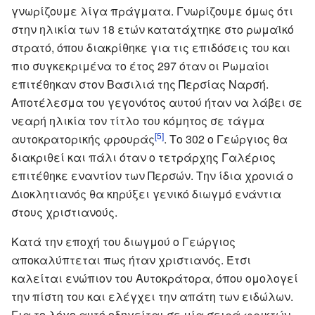
γνωρίζουμε λίγα πράγματα. Γνωρίζουμε όμως ότι
στην ηλικία των 18 ετών κατατάχτηκε στο ρωμαϊκό
στρατό, όπου διακρίθηκε για τις επιδόσεις του και
πιο συγκεκριμένα το έτος 297 όταν οι Ρωμαίοι
επιτέθηκαν στον Βασιλιά της Περσίας Ναρσή.
Αποτέλεσμα του γεγονότος αυτού ήταν να λάβει σε
νεαρή ηλικία τον τίτλο του κόμητος σε τάγμα
[5]
αυτοκρατορικής φρουράς
. Το 302 ο Γεώργιος θα
διακριθεί και πάλι όταν ο τετράρχης Γαλέριος
επιτέθηκε εναντίον των Περσών. Την ίδια χρονιά ο
Διοκλητιανός θα κηρύξει γενικό διωγμό ενάντια
στους χριστιανούς.
Κατά την εποχή του διωγμού ο Γεώργιος
αποκαλύπτεται πως ήταν χριστιανός. Έτσι
καλείται ενώπιον του Αυτοκράτορα, όπου ομολογεί
την πίστη του και ελέγχει την απάτη των ειδώλων.
Για το λόγο αυτό οδηγείται σε μία σειρά φρικτών