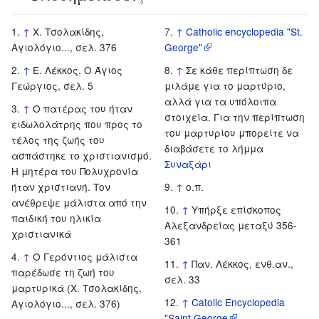
↑
Χ. Τσολακίδης,
↑
Catholic encyclopedia "St.
Αγιολόγιο..., σελ. 376
George"
↑
Ε. Λέκκος, Ο Άγιος
↑
Σε κάθε περίπτωση δε
Γεώργιος, σελ. 5
μιλάμε για το μαρτύριο,
αλλά για τα υπόλοιπα
↑
Ο πατέρας του ήταν
στοιχεία. Για την περίπτωση
ειδωλολάτρης που προς το
του μαρτυρίου μπορείτε να
τέλος της ζωής του
διαβάσετε το λήμμα
ασπάστηκε το χριστιανισμό.
Συναξάρι
Η μητέρα του Πολυχρονία
ήταν χριστιανή. Τον
↑
ο.π.
ανέθρεψε μάλιστα από την
↑
Υπήρξε επίσκοπος
παιδική του ηλικία
Αλεξανδρείας μεταξύ 356-
χριστιανικά
361
↑
Ο Γερόντιος μάλιστα
↑
Παν. Λέκκος, ενθ.αν.,
παρέδωσε τη ζωή του
σελ. 33
μαρτυρικά (Χ. Τσολακίδης,
↑
Catolic Encyclopedia
Αγιολόγιο..., σελ. 376)
"Saint George