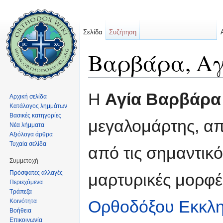
Σελίδα
Συζήτηση
Βαρβάρα, Αγ
Μετάβαση σε:
πλοήγηση
,
αναζήτηση
Η
Αγία Βαρβάρα
Αρχική σελίδα
Κατάλογος λημμάτων
Βασικές κατηγορίες
μεγαλομάρτης, απ
Νέα λήμματα
Αξιόλογα άρθρα
Τυχαία σελίδα
από τις σημαντικό
Συμμετοχή
Πρόσφατες αλλαγές
μαρτυρικές μορφέ
Περιεχόμενα
Τράπεζα
Ορθοδόξου Εκκλη
Κοινότητα
Βοήθεια
Επικοινωνία