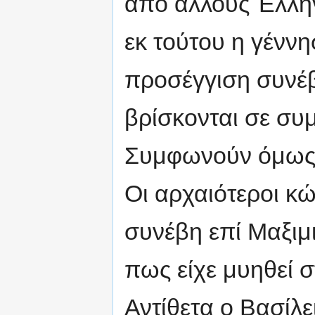
από άλλους Έλλην
εκ τούτου η γέννη
προσέγγιση συνέβ
βρίσκονται σε συ
Συμφωνούν όμως 
Οι αρχαιότεροι κ
συνέβη επί Μαξιμι
πως είχε μυηθεί 
Αντίθετα ο Βασίλε