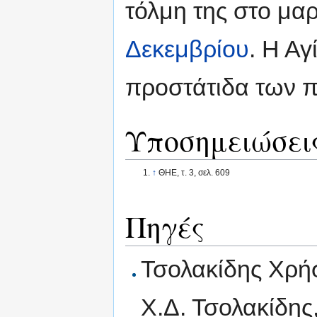
τόλμη της στο μαρ
Δεκεμβρίου
. Η Α
προστάτιδα των π
Υποσημειώσει
↑
ΘΗΕ, τ. 3, σελ. 609
Πηγές
Τσολακίδης Χρή
Χ.Δ. Τσολακίδης