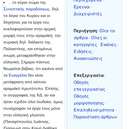
...το κύριο σώμα της
Έρευνα
·
Συνοπτικής παραδόσεως
, δηλ.
Διαχειριστές
τα λόγια του Κυρίου και οι
διηγήσεις για τα έργα του,
κυκλοφορούσαν στην αρχική
Περιήγηση
:
Όλα τα
μορφή τους στην αραμαϊκή, την
άρθρα
·
Όλες οι
συριακή δηλ. διάλεκτο της
κατηγορίες
·
Εικόνες
·
Παλαιστίνης, και επομένως
Ειδήσεις
·
ενωρίς μεταφράσθηκαν στην
Ανακοινώσεις
ελληνική; Σήμερα πάντως
θεωρείται βέβαιο, ότι κανένα από
Επεξεργασία
:
τα
Ευαγγέλια
δεν είναι
Οδηγός
μετάφραση από κάποιο
επεγεργασίας
·
αραμαϊκό πρωτότυπο. Επίσης,
οι συγγραφείς της ΚΔ, αν και
Οδηγός
ήσαν σχεδόν όλοι Ιουδαίοι, όμως
μορφοποίησης
·
συνέγραψαν τα έργα τους μόνο
Επαληθευσιμότητα
·
στην ελληνική γλώσσα.
Παρουσίαση άρθρων
(Παναγόπουλος Ιωάννης,
Εισαγωγή στην Καινή Διαθήκη
,