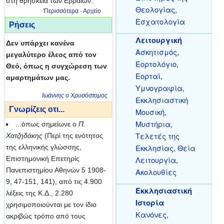
στη θρησκεία των Εβραίων.
Θεολογίας
,
'
Περισσότερα
·
Αρχείο
Εσχατολογία
Ρήσεις
Λειτουργική
Δεν υπάρχει κανένα
Ασκητισμός
,
μεγαλύτερο έλεος από τον
Εορτολόγιο
,
Θεό, όπως η συγχώρεση των
Εορταί
,
αμαρτημάτων μας.
Υμνογραφία
,
Ιωάννης ο Χρυσόστομος
Εκκλησιαστική
Γνωρίζεις οτι...
Μουσική
,
Μυστήρια
,
...όπως σημείωνε ο
Π.
Τελετές της
Χατζηδάκης
(Περί της ενότητος
Εκκλησίας
,
Θεία
της ελληνικής γλώσσης,
Επιστημονική Επετηρίς
Λειτουργία
,
Πανεπιστημίου Αθηνών 5 1908-
Ακολουθίες
9, 47-151, 141), από τις 4.900
Εκκλησιαστική
λέξεις της Κ.Δ., 2.280
Ιστορία
χρησιμοποιούνται με τον ίδιο
Κανόνες
,
ακριβώς τρόπο από τους