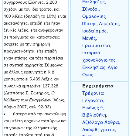
Εκκλησίες
,
σύγχρονους Ελληνες, 2.200
Σύνοδοι
,
σχεδόν με τον ίδιο τρόπο, και
Ομολογίες
400 λέξεις (δηλαδή το 10%) είναι
Πίστης
,
Αιρέσεις
,
ακατανόητες, επειδή είτε ήταν
Ιουδαϊσμός
,
ξενικές λέξεις, είτε αναφέρονταν
σε πράγματα και καταστάσεις
Μονές
,
άσχετες με την σημερινή
Γραμματεία
,
πραγματικότητα, είτε επειδή
Ιστορικό
είχαν επίσης και τότε περιπέσει
χρονολόγιο της
σε σχετική αχρηστία; Σύμφωνα
Εκκλησίας
,
Άγιο
με άλλους ερευνητές η Κ.Δ.
Όρος
χρησιμοποιεί 5.439 Λέξεις και
Εγχειρήματα
συνολικά εμπεριέχει 137.328.
Τρέχοντα
(Δεσπότης Σ. Σωτήριος,
Ο
Γεγονότα
,
Κώδικας των Ευαγγελίων
, Άθως,
Εικόνες
,
Αθήνα 2007, σελ. 92-93)
...ύστερα από την ανακάλυψη
Βιβλιοθήκη
,
και μελέτη αρχαίων παπύρων και
Αξιόλογα Άρθρα
,
επιγραφών της ελληνιστικής
Απόφθέγματα
,
εποχής (πρώτα από τον
Α.