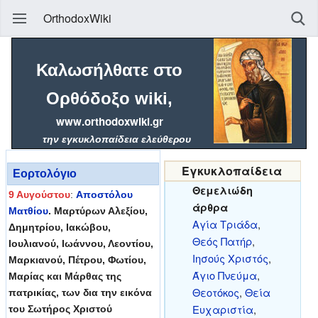
OrthodoxWiki
Καλωσήλθατε στο
Ορθόδοξο wiki
,
www.orthodoxwiki.gr
την εγκυκλοπαίδεια ελεύθερου
περιεχομένου, με κέντρο
Εγκυκλοπαίδεια
πληροφοριών τον Ορθόδοξο Χριστιανισμό.
Εορτολόγιο
Θεμελιώδη
(684 άρθρα μέχρι τώρα)
9 Αυγούστου
:
Αποστόλου
άρθρα
Ματθίου
. Μαρτύρων Αλεξίου,
Οι εκδότες του Ορθόδοξου Wiki, έχουν ως ουράνιο
Αγία Τριάδα
,
Δημητρίου, Ιακώβου,
προστάτη τους και καθοδηγητή τον
Άγιο Ιωάννη
Θεός Πατήρ
,
Ιουλιανού, Ιωάννου, Λεοντίου,
Δαμασκηνό
, αναζητώντας τη γνώση και τη
Ιησούς Χριστός
,
Μαρκιανού, Πέτρου, Φωτίου,
λατρεία της Aγίας Τριάδας και της Ορθόδοξης
Άγιο Πνεύμα
,
Μαρίας και Μάρθας της
Εκκλησίας μέσω αυτών των σελίδων.
Θεοτόκος
,
Θεία
πατρικίας, των δια την εικόνα
Ευχαριστία
,
του Σωτήρος Χριστού