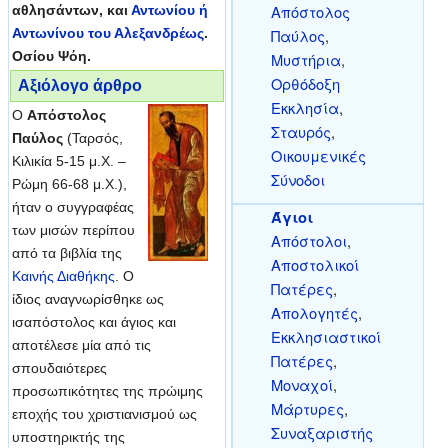
Απόστολος
αθλησάντων, και
Αντωνίου ή
Αντωνίνου του Αλεξανδρέως
.
Παύλος
,
Οσίου Ψόη.
Μυστήρια
,
Ορθόδοξη
Αξιόλογο άρθρο
Εκκλησία
,
Ο
Απόστολος
Σταυρός
,
Παύλος
(Ταρσός,
Οικουμενικές
Κιλικία 5-15 μ.Χ. –
Σύνοδοι
Ρώμη 66-68 μ.Χ.),
ήταν ο συγγραφέας
Άγιοι
των μισών περίπου
Απόστολοι
,
από τα βιβλία της
Αποστολικοί
Καινής Διαθήκης
. Ο
Πατέρες
,
ίδιος αναγνωρίσθηκε ως
Απολογητές
,
ισαπόστολος και άγιος και
Εκκλησιαστικοί
αποτέλεσε μία από τις
Πατέρες
,
σπουδαιότερες
Μοναχοί
,
προσωπικότητες της πρώιμης
Μάρτυρες
,
εποχής του χριστιανισμού ως
Συναξαριστής
υποστηρικτής της