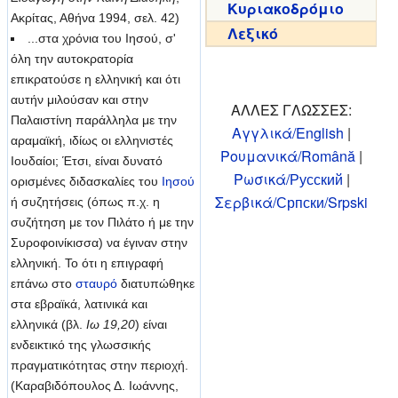
Κυριακοδρόμιο
Ακρίτας, Αθήνα 1994, σελ. 42)
Λεξικό
...στα χρόνια του Ιησού, σ'
όλη την αυτοκρατορία
επικρατούσε η ελληνική και ότι
αυτήν μιλούσαν και στην
ΑΛΛΕΣ ΓΛΩΣΣΕΣ:
Παλαιστίνη παράλληλα με την
Αγγλικά/English
|
αραμαϊκή, ιδίως οι ελληνιστές
Ρουμανικά/Română
|
Ιουδαίοι; Έτσι, είναι δυνατό
Ρωσικά/Русский
|
ορισμένες διδασκαλίες του
Ιησού
Σερβικά/Српски/Srpski
ή συζητήσεις (όπως π.χ. η
συζήτηση με τον Πιλάτο ή με την
Συροφοινίκισσα) να έγιναν στην
ελληνική. Το ότι η επιγραφή
επάνω στο
σταυρό
διατυπώθηκε
στα εβραϊκά, λατινικά και
ελληνικά (βλ.
Ιω 19,20
) είναι
ενδεικτικό της γλωσσικής
πραγματικότητας στην περιοχή.
(Καραβιδόπουλος Δ. Ιωάννης,