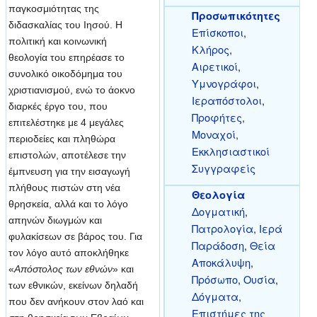
παγκοσμιότητας της
Προσωπικότητες
διδασκαλίας του Ιησού. Η
Επίσκοποι
,
πολιτική και κοινωνική
Κλήρος
,
θεολογία του επηρέασε το
Αιρετικοί
,
συνολικό οικοδόμημα του
Υμνογράφοι
,
χριστιανισμού, ενώ το άοκνο
Ιεραπόστολοι
,
διαρκές έργο του, που
Προφήτες
,
επιτελέστηκε με 4 μεγάλες
Μοναχοί
,
περιοδείες και πληθώρα
Εκκλησιαστικοί
επιστολών, αποτέλεσε την
Συγγραφείς
έμπνευση για την εισαγωγή
πλήθους πιστών στη νέα
Θεολογία
θρησκεία, αλλά και το λόγο
Δογματική
,
απηνών διωγμών και
Πατρολογία
,
Ιερά
φυλακίσεων σε βάρος του. Για
Παράδοση
,
Θεία
τον λόγο αυτό αποκλήθηκε
Αποκάλυψη
,
«
Απόστολος των εθνών
» και
Πρόσωπο
,
Ουσία
,
των εθνικών, εκείνων δηλαδή
Δόγματα
,
που δεν ανήκουν στον λαό και
Επιστήμες της