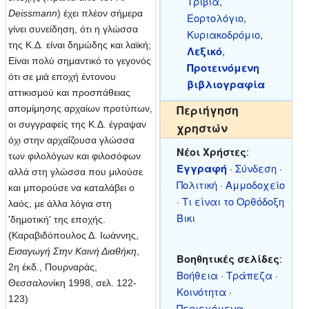
Τρίβια
,
Deissmann
) έχει πλέον σήμερα
Εορτολόγιο
,
γίνει συνείδηση, ότι η γλώσσα
Κυριακοδρόμιο
,
της Κ.Δ. είναι δημώδης και λαϊκή;
Λεξικό
,
Είναι πολύ σημαντικό το γεγονός
Προτεινόμενη
ότι σε μιά εποχή έντονου
βιβλιογραφία
αττικισμού και προσπάθειας
Περιήγηση
απομίμησης αρχαίων προτύπων,
οι συγγραφείς της Κ.Δ. έγραψαν
χρηστών
όχι στην αρχαΐζουσα γλώσσα
Νέοι Χρήστες
:
των φιλολόγων και φιλοσόφων
Εγγραφή
·
Σύνδεση
·
αλλά στη γλώσσα που μιλούσε
Πολιτική
·
Αμμοδοχείο
και μπορούσε να καταλάβει ο
·
Τι είναι το Ορθόδοξη
λαός, με άλλα λόγια στη
Βικι
'δημοτική' της εποχής.
(Καραβιδόπουλος Δ. Ιωάννης,
Εισαγωγή Στην Καινή Διαθήκη
,
Βοηθητικές σελίδες
:
2η έκδ., Πουρναράς,
Βοήθεια
·
Τράπεζα
·
Θεσσαλονίκη 1998, σελ. 122-
Κοινότητα
·
123)
Περιεχόμενα
·