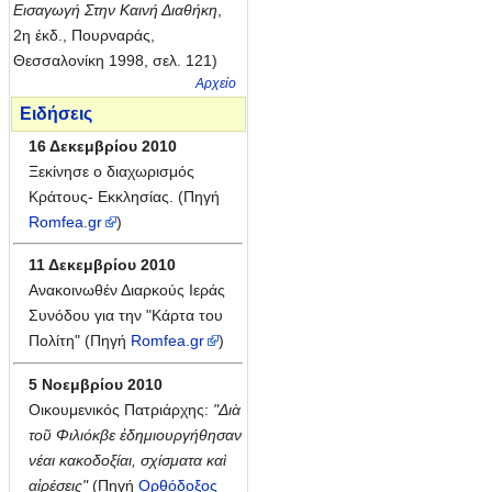
Εισαγωγή Στην Καινή Διαθήκη
,
2η έκδ., Πουρναράς,
Θεσσαλονίκη 1998, σελ. 121)
Αρχείο
Ειδήσεις
16 Δεκεμβρίου 2010
Ξεκίνησε ο διαχωρισμός
Κράτους- Εκκλησίας. (
Πηγή
Romfea.gr
)
11 Δεκεμβρίου 2010
Ανακοινωθέν Διαρκούς Ιεράς
Συνόδου για την "Κάρτα του
Πολίτη" (
Πηγή
Romfea.gr
)
5 Νοεμβρίου 2010
Οικουμενικός Πατριάρχης:
"Διὰ
τοῦ Φιλιόκβε ἐδημιουργήθησαν
νέαι κακοδοξίαι, σχίσματα καὶ
αἱρέσεις"
(
Πηγή
Ορθόδοξος