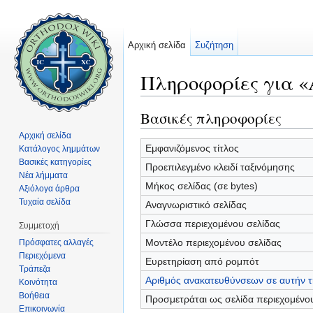
Αρχική σελίδα
Συζήτηση
Πληροφορίες για «
Μετάβαση σε:
πλοήγηση
,
αναζήτηση
Βασικές πληροφορίες
Αρχική σελίδα
Εμφανιζόμενος τίτλος
Κατάλογος λημμάτων
Βασικές κατηγορίες
Προεπιλεγμένο κλειδί ταξινόμησης
Νέα λήμματα
Μήκος σελίδας (σε bytes)
Αξιόλογα άρθρα
Τυχαία σελίδα
Αναγνωριστικό σελίδας
Γλώσσα περιεχομένου σελίδας
Συμμετοχή
Μοντέλο περιεχομένου σελίδας
Πρόσφατες αλλαγές
Περιεχόμενα
Ευρετηρίαση από ρομπότ
Τράπεζα
Αριθμός ανακατευθύνσεων σε αυτήν τ
Κοινότητα
Βοήθεια
Προσμετράται ως σελίδα περιεχομένο
Επικοινωνία