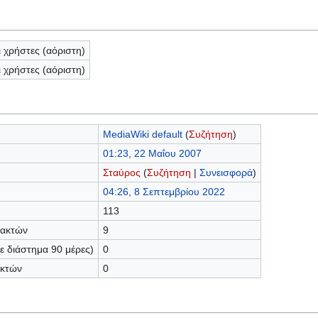
ι χρήστες (αόριστη)
ι χρήστες (αόριστη)
MediaWiki default
(
Συζήτηση
)
01:23, 22 Μαΐου 2007
Σταύρος
(
Συζήτηση
|
Συνεισφορά
)
04:26, 8 Σεπτεμβρίου 2022
113
τακτών
9
 διάστημα 90 μέρες)
0
ακτών
0