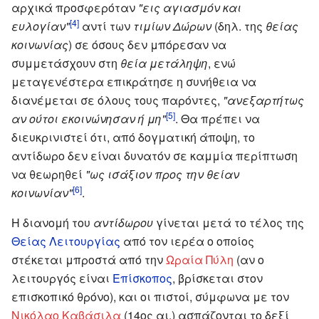
αρχικά προσφερόταν
"εις αγιασμόν και
[4]
ευλογίαν"
αντί των
τιμίων Δώρων
(δηλ. της
θείας
κοινωνίας
) σε όσους δεν μπόρεσαν να
συμμετάσχουν στη
θεία μετάληψη
, ενώ
μεταγενέστερα επικράτησε η συνήθεια να
διανέμεται σε όλους τους παρόντες,
"ανεξαρτήτως
[5]
αν ούτοι εκοινώνησαν ή μη"
. Θα πρέπει να
διευκρινιστεί ότι, από δογματική άποψη, το
αντίδωρο δεν είναι δυνατόν σε καμμία περίπτωση
να θεωρηθεί
"ως ισάξιον προς την θείαν
[6]
κοινωνίαν"
.
Η διανομή του
αντίδωρου
γίνεται μετά το τέλος της
Θείας Λειτουργίας
από τον ιερέα ο οποίος
στέκεται μπροστά από την
Ωραία Πύλη
(αν ο
λειτουργός είναι
Επίσκοπος
, βρίσκεται στον
επισκοπικό θρόνο), και οι πιστοί, σύμφωνα με τον
Νικόλαο Καβάσιλα
(14ος αι.) ασπάζονται το δεξί