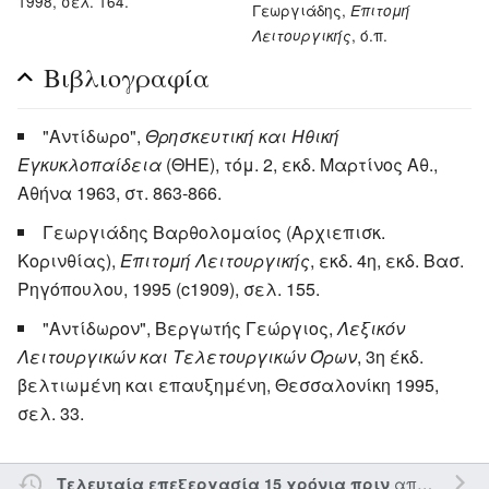
1998, σελ. 164.
Γεωργιάδης,
Επιτομή
, ό.π.
Λειτουργικής
Βιβλιογραφία
"Αντίδωρο",
Θρησκευτική και Ηθική
Εγκυκλοπαίδεια
(ΘΗΕ), τόμ. 2, εκδ. Μαρτίνος Αθ.,
Αθήνα 1963, στ. 863-866.
Γεωργιάδης Βαρθολομαίος (Αρχιεπισκ.
Κορινθίας),
Επιτομή Λειτουργικής
, εκδ. 4η, εκδ. Βασ.
Ρηγόπουλου, 1995 (c1909), σελ. 155.
"Αντίδωρον", Βεργωτής Γεώργιος,
Λεξικόν
Λειτουργικών και Τελετουργικών Όρων
, 3η έκδ.
βελτιωμένη και επαυξημένη, Θεσσαλονίκη 1995,
σελ. 33.
από τον την
Τελευταία επεξεργασία 15 χρόνια πριν