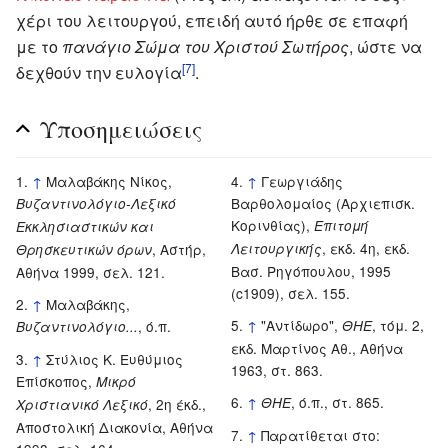
χέρι του λειτουργού, επειδή αυτό ήρθε σε επαφή
με το
πανάγιο Σώμα του Χριστού Σωτήρος
, ώστε να
[7]
δεχθούν την ευλογία
.
Υποσημειώσεις
↑
Μαλαβάκης Νίκος,
↑
Γεωργιάδης
Βαρθολομαίος (Αρχιεπισκ.
Βυζαντινολόγιο-Λεξικό
Κορινθίας),
Επιτομή
Εκκλησιαστικών και
, εκδ. 4η, εκδ.
, Αστήρ,
Λειτουργικής
Θρησκευτικών όρων
Βασ. Ρηγόπουλου, 1995
Αθήνα 1999, σελ. 121.
(c1909), σελ. 155.
↑
Μαλαβάκης,
↑
"Αντίδωρο",
, τόμ. 2,
, ό.π.
ΘΗΕ
Βυζαντινολόγιο...
εκδ. Μαρτίνος Αθ., Αθήνα
↑
Στύλιος Κ. Ευθύμιος
1963, στ. 863.
Επίσκοπος,
Μικρό
↑
, ό.π., στ. 865.
ΘΗΕ
, 2η έκδ.,
Χριστιανικό Λεξικό
Αποστολική Διακονία, Αθήνα
↑
Παρατίθεται στο: