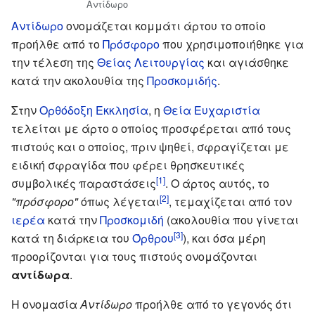
Αντίδωρο
Αντίδωρο
ονομάζεται κομμάτι άρτου το οποίο
προήλθε από το
Πρόσφορο
που χρησιμοποιήθηκε για
την τέλεση της
Θείας Λειτουργίας
και αγιάσθηκε
κατά την ακολουθία της
Προσκομιδής
.
Στην
Ορθόδοξη Εκκλησία
, η
Θεία Ευχαριστία
τελείται με άρτο ο οποίος προσφέρεται από τους
πιστούς και ο οποίος, πριν ψηθεί, σφραγίζεται με
ειδική σφραγίδα που φέρει θρησκευτικές
[1]
συμβολικές παραστάσεις
. Ο άρτος αυτός, το
[2]
"πρόσφορο"
όπως λέγεται
, τεμαχίζεται από τον
ιερέα
κατά την
Προσκομιδή
(ακολουθία που γίνεται
[3]
κατά τη διάρκεια του
Όρθρου
), και όσα μέρη
προορίζονται για τους πιστούς ονομάζονται
αντίδωρα
.
Η ονομασία
Αντίδωρο
προήλθε από το γεγονός ότι