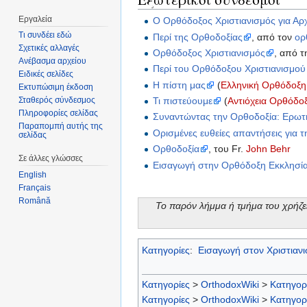
Εργαλεία
Ο Ορθόδοξος Χριστιανισμός για Αρ
Τι συνδέει εδώ
Περί της Ορθοδοξίας
, από τον
ορ
Σχετικές αλλαγές
Ορθόδοξος Χριστιανισμός
, από 
Ανέβασμα αρχείου
Περί του Ορθόδοξου Χριστιανισμού
Ειδικές σελίδες
Η πίστη μας
(
Ελληνική Ορθόδοξη 
Εκτυπώσιμη έκδοση
Τι πιστεύουμε
(
Αντιόχεια Ορθόδοξ
Σταθερός σύνδεσμος
Πληροφορίες σελίδας
Συναντώντας την Ορθοδοξία: Ερωτή
Παραπομπή αυτής της
Ορισμένες ευθείες απαντήσεις για 
σελίδας
Ορθοδοξία
, του Fr.
John Behr
Σε άλλες γλώσσες
Εισαγωγή στην Ορθόδοξη Εκκλησί
English
Français
Română
Το παρόν λήμμα ή τμήμα του χρήζε
Κατηγορίες
:
Εισαγωγή στον Χριστιαν
Κατηγορίες
>
OrthodoxWiki
>
Κατηγορ
Κατηγορίες
>
OrthodoxWiki
>
Κατηγορ