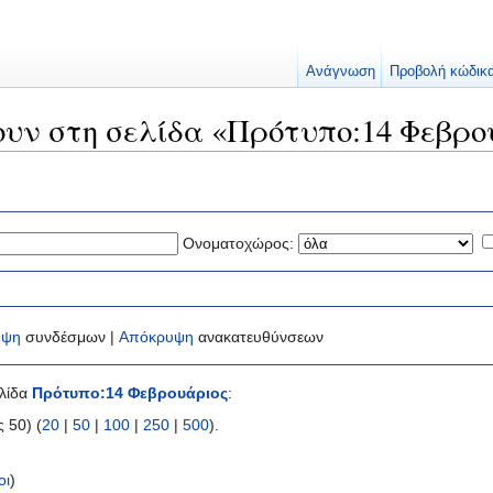
Ανάγνωση
Προβολή κώδικ
ουν στη σελίδα «Πρότυπο:14 Φεβρο
Ονοματοχώρος:
υψη
συνδέσμων |
Απόκρυψη
ανακατευθύνσεων
ελίδα
Πρότυπο:14 Φεβρουάριος
:
 50) (
20
|
50
|
100
|
250
|
500
).
οι
)