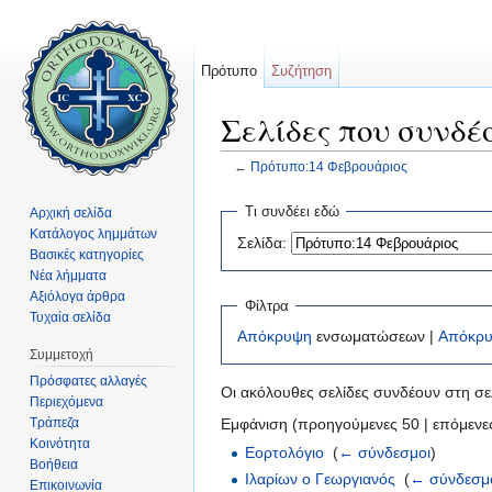
Πρότυπο
Συζήτηση
Σελίδες που συνδέ
←
Πρότυπο:14 Φεβρουάριος
Μετάβαση σε:
πλοήγηση
,
αναζήτηση
Τι συνδέει εδώ
Αρχική σελίδα
Κατάλογος λημμάτων
Σελίδα:
Βασικές κατηγορίες
Νέα λήμματα
Αξιόλογα άρθρα
Φίλτρα
Τυχαία σελίδα
Απόκρυψη
ενσωματώσεων |
Απόκρ
Συμμετοχή
Πρόσφατες αλλαγές
Οι ακόλουθες σελίδες συνδέουν στη σ
Περιεχόμενα
Τράπεζα
Εμφάνιση (προηγούμενες 50 | επόμενες
Κοινότητα
Εορτολόγιο
‎
(
← σύνδεσμοι
)
Βοήθεια
Ιλαρίων ο Γεωργιανός
‎
(
← σύνδεσμ
Επικοινωνία