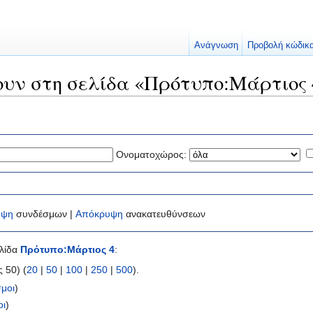
Ανάγνωση
Προβολή κώδικ
ουν στη σελίδα «Πρότυπο:Μάρτιος 
Ονοματοχώρος:
υψη
συνδέσμων |
Απόκρυψη
ανακατευθύνσεων
ελίδα
Πρότυπο:Μάρτιος 4
:
 50) (
20
|
50
|
100
|
250
|
500
).
μοι
)
οι
)