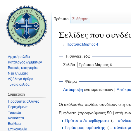
Πρότυπο
Συζήτηση
Σελίδες που συνδέ
←
Πρότυπο:Μάρτιος 4
Μετάβαση σε:
πλοήγηση
,
αναζήτηση
Τι συνδέει εδώ
Αρχική σελίδα
Κατάλογος λημμάτων
Σελίδα:
Βασικές κατηγορίες
Νέα λήμματα
Αξιόλογα άρθρα
Φίλτρα
Τυχαία σελίδα
Απόκρυψη
ενσωματώσεων |
Απόκρ
Συμμετοχή
Πρόσφατες αλλαγές
Οι ακόλουθες σελίδες συνδέουν στη σ
Περιεχόμενα
Τράπεζα
Εμφάνιση (προηγούμενες 50 | επόμενες
Κοινότητα
Πρότυπο:Αποφθέγματα
‎
(
← σύνδεσ
Βοήθεια
Γεράσιμος Ιορδανίτης
‎
(
← σύνδεσμ
Επικοινωνία